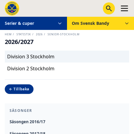
Serier & cuper
Om Svensk Bandy
HEM
/
STATISTIK
/
2026
/
SENIOR-STOCKHOLM
2026/2027
Division 3 Stockholm
Division 2 Stockholm
← Tillbaka
SÄSONGER
Säsongen 2016/17
Säsongen 2017/18