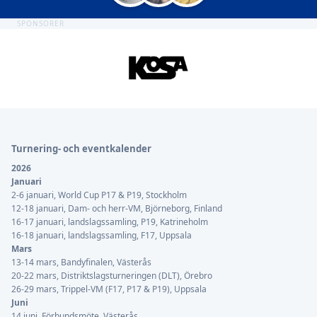
SPONSORER
Sidfot
Turnering- och eventkalender
2026
Januari
2-6 januari, World Cup P17 & P19, Stockholm
12-18 januari, Dam- och herr-VM, Björneborg, Finland
16-17 januari, landslagssamling, P19, Katrineholm
16-18 januari, landslagssamling, F17, Uppsala
Mars
13-14 mars, Bandyfinalen, Västerås
20-22 mars, Distriktslagsturneringen (DLT), Örebro
26-29 mars, Trippel-VM (F17, P17 & P19), Uppsala
Juni
14 juni, Förbundsmöte, Västerås