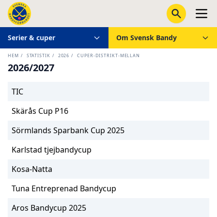
Serier & cuper
Om Svensk Bandy
HEM
/
STATISTIK
/
2026
/
CUPER-DISTRIKT-MELLAN
2026/2027
TIC
Skärås Cup P16
Sörmlands Sparbank Cup 2025
Karlstad tjejbandycup
Kosa-Natta
Tuna Entreprenad Bandycup
Aros Bandycup 2025