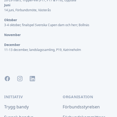
26-29 mars, Trippel-VM (F17, P17 & P19), Uppsala
Juni
14 juni, Förbundsmöte, Västerås
Oktober
3-4 oktober, finalspel Svenska Cupen dam och herr, Bollnäs
November
December
11-13 december, landslagssamling, P19, Katrineholm
Facebook
Instagram
LinkedIn
INITIATIV
ORGANISATION
Trygg bandy
Förbundsstyrelsen