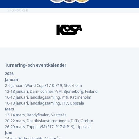
SPONSORER
Sidfot
Turnering- och eventkalender
2026
Januari
2-6 januari, World Cup P17 & P19, Stockholm
12-18 januari, Dam- och herr-VM, Björneborg, Finland
16-17 januari, landslagssamling, P19, Katrineholm
16-18 januari, landslagssamling, F17, Uppsala
Mars
13-14 mars, Bandyfinalen, Västerås
20-22 mars, Distriktslagsturneringen (DLT), Örebro
26-29 mars, Trippel-VM (F17, P17 & P19), Uppsala
Juni
14 juni, Förbundsmöte, Västerås