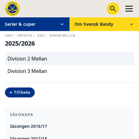
Serier & cuper
Om Svensk Bandy
HEM
/
STATISTIK
/
2025
/
SENIOR-MELLAN
2025/2026
Division 2 Mellan
Division 3 Mellan
← Tillbaka
SÄSONGER
Säsongen 2016/17
Säsongen 2017/18