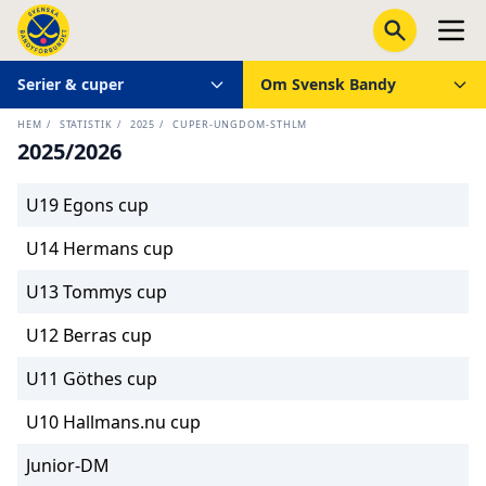
Serier & cuper
Om Svensk Bandy
HEM
/
STATISTIK
/
2025
/
CUPER-UNGDOM-STHLM
2025/2026
U19 Egons cup
U14 Hermans cup
U13 Tommys cup
U12 Berras cup
U11 Göthes cup
U10 Hallmans.nu cup
Junior-DM