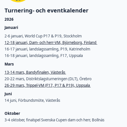
Turnering- och eventkalender
2026
Januari
2-6 januari, World Cup P17 & P19, Stockholm
12-18 januari, Dam- och herr-VM, Björneborg, Finland
16-17 januari, landslagssamling, P19, Katrineholm
16-18 januari, landslagssamling, F17, Uppsala
Mars
13-14 mars, Bandyfinalen, Västerås
20-22 mars, Distriktslagsturneringen (DLT), Örebro
26-29 mars, Trippel-VM (F17, P17 & P19), Uppsala
Juni
14 juni, Förbundsmöte, Västerås
Oktober
3-4 oktober, finalspel Svenska Cupen dam och herr, Bollnäs