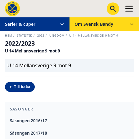
Serier & cuper
Om Svensk Bandy
HEM
/
STATISTIK
/
2022
/
UNGDOM
/
U-14-MELLANSVERIGE-9-MOT-9
2022/2023
U 14 Mellansverige 9 mot 9
U 14 Mellansverige 9 mot 9
← Tillbaka
SÄSONGER
Säsongen 2016/17
Säsongen 2017/18