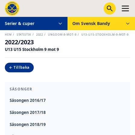
Serier & cuper
Om Svensk Bandy
HEM
/
STATISTIK
/
2022
/
UNGDOM-9-MOT-9
/
U13-U15-STOCKHOLM-9-MOT-9
2022/2023
U13 U15 Stockholm 9 mot 9
← Tillbaka
SÄSONGER
Säsongen 2016/17
Säsongen 2017/18
Säsongen 2018/19