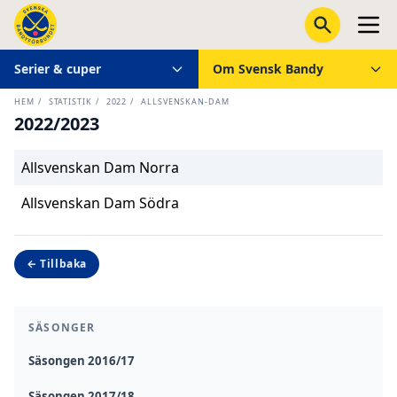
Serier & cuper
Om Svensk Bandy
HEM
/
STATISTIK
/
2022
/
ALLSVENSKAN-DAM
2022/2023
Allsvenskan Dam Norra
Allsvenskan Dam Södra
← Tillbaka
SÄSONGER
Säsongen 2016/17
Säsongen 2017/18