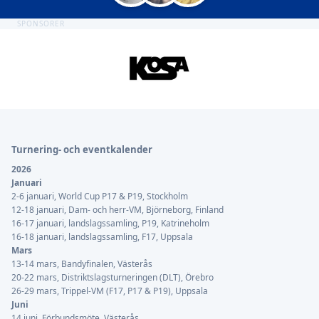
SPONSORER
Sidfot
Turnering- och eventkalender
2026
Januari
2-6 januari, World Cup P17 & P19, Stockholm
12-18 januari, Dam- och herr-VM, Björneborg, Finland
16-17 januari, landslagssamling, P19, Katrineholm
16-18 januari, landslagssamling, F17, Uppsala
Mars
13-14 mars, Bandyfinalen, Västerås
20-22 mars, Distriktslagsturneringen (DLT), Örebro
26-29 mars, Trippel-VM (F17, P17 & P19), Uppsala
Juni
14 juni, Förbundsmöte, Västerås