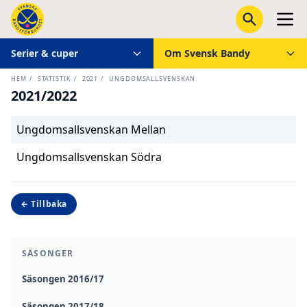
Serier & cuper
Om Svensk Bandy
HEM
/
STATISTIK
/
2021
/
UNGDOMSALLSVENSKAN
2021/2022
Ungdomsallsvenskan Mellan
Ungdomsallsvenskan Södra
← Tillbaka
SÄSONGER
Säsongen 2016/17
Säsongen 2017/18