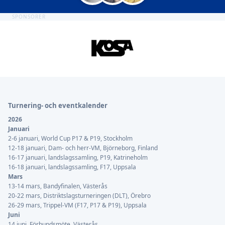
SPONSORER
Sidfot
Turnering- och eventkalender
2026
Januari
2-6 januari, World Cup P17 & P19, Stockholm
12-18 januari, Dam- och herr-VM, Björneborg, Finland
16-17 januari, landslagssamling, P19, Katrineholm
16-18 januari, landslagssamling, F17, Uppsala
Mars
13-14 mars, Bandyfinalen, Västerås
20-22 mars, Distriktslagsturneringen (DLT), Örebro
26-29 mars, Trippel-VM (F17, P17 & P19), Uppsala
Juni
14 juni, Förbundsmöte, Västerås