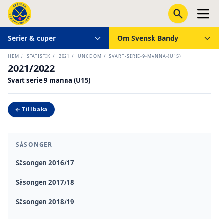
Serier & cuper
Om Svensk Bandy
HEM
/
STATISTIK
/
2021
/
UNGDOM
/
SVART-SERIE-9-MANNA-(U15)
2021/2022
Svart serie 9 manna (U15)
← Tillbaka
SÄSONGER
Säsongen 2016/17
Säsongen 2017/18
Säsongen 2018/19