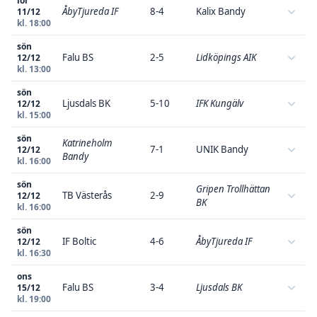
lör
ÅbyTjureda IF
8-4
Kalix Bandy
11/12
kl. 18:00
sön
Falu BS
2-5
Lidköpings AIK
12/12
kl. 13:00
sön
Ljusdals BK
5-10
IFK Kungälv
12/12
kl. 15:00
sön
Katrineholm
7-1
UNIK Bandy
12/12
Bandy
kl. 16:00
sön
Gripen Trollhättan
TB Västerås
2-9
12/12
BK
kl. 16:00
sön
IF Boltic
4-6
ÅbyTjureda IF
12/12
kl. 16:30
ons
Falu BS
3-4
Ljusdals BK
15/12
kl. 19:00