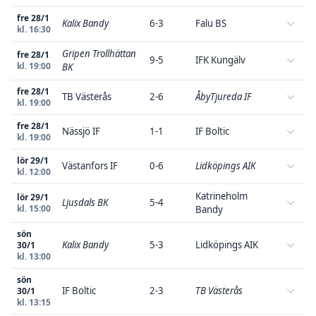
fre 28/1
Kalix Bandy
6-3
Falu BS
kl. 16:30
Gripen Trollhättan
fre 28/1
9-5
IFK Kungälv
kl. 19:00
BK
fre 28/1
TB Västerås
2-6
ÅbyTjureda IF
kl. 19:00
fre 28/1
Nässjö IF
1-1
IF Boltic
kl. 19:00
lör 29/1
Västanfors IF
0-6
Lidköpings AIK
kl. 12:00
Katrineholm
lör 29/1
Ljusdals BK
5-4
kl. 15:00
Bandy
sön
Kalix Bandy
5-3
Lidköpings AIK
30/1
kl. 13:00
sön
IF Boltic
2-3
TB Västerås
30/1
kl. 13:15