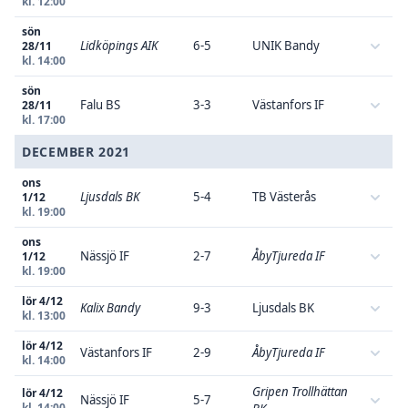
kl. 12:00
sön
Lidköpings AIK
6-5
UNIK Bandy
28/11
kl. 14:00
sön
Falu BS
3-3
Västanfors IF
28/11
kl. 17:00
DECEMBER 2021
ons
Ljusdals BK
5-4
TB Västerås
1/12
kl. 19:00
ons
Nässjö IF
2-7
ÅbyTjureda IF
1/12
kl. 19:00
lör 4/12
Kalix Bandy
9-3
Ljusdals BK
kl. 13:00
lör 4/12
Västanfors IF
2-9
ÅbyTjureda IF
kl. 14:00
Gripen Trollhättan
lör 4/12
Nässjö IF
5-7
kl. 14:00