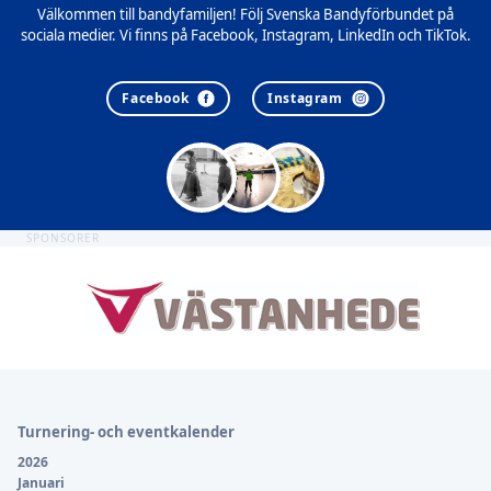
Välkommen till bandyfamiljen! Följ Svenska Bandyförbundet på
sociala medier. Vi finns på Facebook, Instagram, LinkedIn och TikTok.
Facebook
Instagram
SPONSORER
Sidfot
Turnering- och eventkalender
2026
Januari