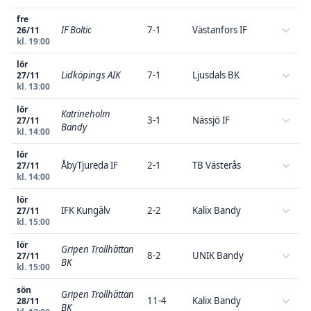
fre
IF Boltic
7-1
Västanfors IF
26/11
kl. 19:00
lör
Lidköpings AIK
7-1
Ljusdals BK
27/11
kl. 13:00
lör
Katrineholm
3-1
Nässjö IF
27/11
Bandy
kl. 14:00
lör
ÅbyTjureda IF
2-1
TB Västerås
27/11
kl. 14:00
lör
IFK Kungälv
2-2
Kalix Bandy
27/11
kl. 15:00
lör
Gripen Trollhättan
8-2
UNIK Bandy
27/11
BK
kl. 15:00
sön
Gripen Trollhättan
11-4
Kalix Bandy
28/11
BK