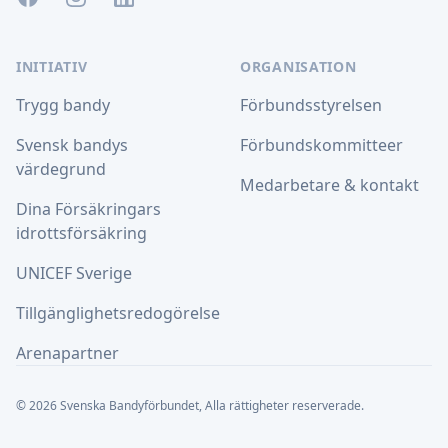
INITIATIV
ORGANISATION
Trygg bandy
Förbundsstyrelsen
Svensk bandys
Förbundskommitteer
värdegrund
Medarbetare & kontakt
Dina Försäkringars
idrottsförsäkring
UNICEF Sverige
Tillgänglighetsredogörelse
Arenapartner
© 2026 Svenska Bandyförbundet, Alla rättigheter reserverade.