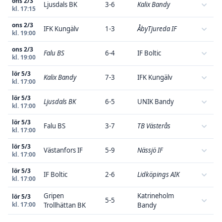
ons 2/3
Ljusdals BK
3-6
Kalix Bandy
kl. 17:15
ons 2/3
IFK Kungälv
1-3
ÅbyTjureda IF
kl. 19:00
ons 2/3
Falu BS
6-4
IF Boltic
kl. 19:00
lör 5/3
Kalix Bandy
7-3
IFK Kungälv
kl. 17:00
lör 5/3
Ljusdals BK
6-5
UNIK Bandy
kl. 17:00
lör 5/3
Falu BS
3-7
TB Västerås
kl. 17:00
lör 5/3
Västanfors IF
5-9
Nässjö IF
kl. 17:00
lör 5/3
IF Boltic
2-6
Lidköpings AIK
kl. 17:00
Gripen
Katrineholm
lör 5/3
5-5
kl. 17:00
Trollhättan BK
Bandy