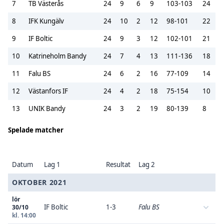
7
TB Västerås
24
9
6
9
103-103
24
8
IFK Kungälv
24
10
2
12
98-101
22
9
IF Boltic
24
9
3
12
102-101
21
10
Katrineholm Bandy
24
7
4
13
111-136
18
11
Falu BS
24
6
2
16
77-109
14
12
Västanfors IF
24
4
2
18
75-154
10
13
UNIK Bandy
24
3
2
19
80-139
8
Spelade matcher
Datum
Lag 1
Resultat
Lag 2
OKTOBER 2021
lör
IF Boltic
1-3
Falu BS
30/10
kl. 14:00