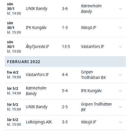
sön
Katrineholm
UNIK Bandy
3-6
30/1
Bandy
kl. 14:00
sön
IFK Kungälv
1-3
Nässjö IF
30/1
kl. 15:00
sön
ÅbyTjureda IF
13-5
Västanfors IF
30/1
kl. 15:00
FEBRUARI 2022
Gripen
fre 4/2
Västanfors IF
4-4
kl. 19:00
Trollhättan BK
Katrineholm
lör 5/2
5-4
IFK Kungälv
kl. 14:00
Bandy
Gripen Trollhättan
lör 5/2
UNIK Bandy
2-5
kl. 15:00
BK
lör 5/2
Lidköpings AIK
3-5
Nässjö IF
kl. 15:00