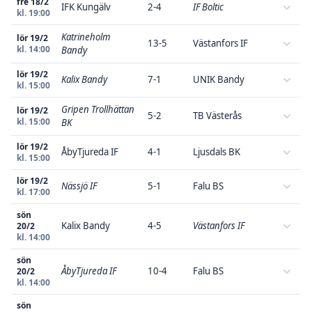
fre 18/2
IFK Kungälv
2-4
IF Boltic
kl. 19:00
Katrineholm
lör 19/2
13-5
Västanfors IF
kl. 14:00
Bandy
lör 19/2
Kalix Bandy
7-1
UNIK Bandy
kl. 15:00
Gripen Trollhättan
lör 19/2
5-2
TB Västerås
kl. 15:00
BK
lör 19/2
ÅbyTjureda IF
4-1
Ljusdals BK
kl. 15:00
lör 19/2
Nässjö IF
5-1
Falu BS
kl. 17:00
sön
Kalix Bandy
4-5
Västanfors IF
20/2
kl. 14:00
sön
ÅbyTjureda IF
10-4
Falu BS
20/2
kl. 14:00
sön