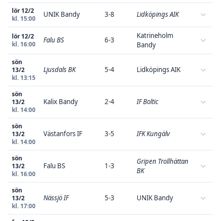
lör 12/2
UNIK Bandy
3-8
Lidköpings AIK
kl. 15:00
Katrineholm
lör 12/2
Falu BS
6-3
kl. 16:00
Bandy
sön
Ljusdals BK
5-4
Lidköpings AIK
13/2
kl. 13:15
sön
Kalix Bandy
2-4
IF Boltic
13/2
kl. 14:00
sön
Västanfors IF
3-5
IFK Kungälv
13/2
kl. 14:00
sön
Gripen Trollhättan
Falu BS
1-3
13/2
BK
kl. 16:00
sön
Nässjö IF
5-3
UNIK Bandy
13/2
kl. 17:00