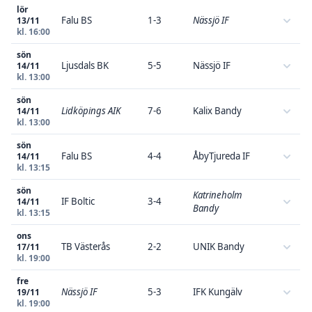
lör
Falu BS
1-3
Nässjö IF
13/11
kl. 16:00
sön
Ljusdals BK
5-5
Nässjö IF
14/11
kl. 13:00
sön
Lidköpings AIK
7-6
Kalix Bandy
14/11
kl. 13:00
sön
Falu BS
4-4
ÅbyTjureda IF
14/11
kl. 13:15
sön
Katrineholm
IF Boltic
3-4
14/11
Bandy
kl. 13:15
ons
TB Västerås
2-2
UNIK Bandy
17/11
kl. 19:00
fre
Nässjö IF
5-3
IFK Kungälv
19/11
kl. 19:00