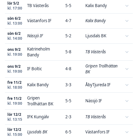
lör 5/2
TB Västerås
5-5
Kalix Bandy
kl. 17:00
sön 6/2
Västanfors IF
4-7
Kalix Bandy
kl. 13:00
sön 6/2
Nässjö IF
5-2
Ljusdals BK
kl. 14:00
Katrineholm
ons 9/2
5-8
TB Västerås
kl. 19:00
Bandy
Gripen Trollhättan
ons 9/2
IF Boltic
4-8
kl. 19:00
BK
fre 11/2
Kalix Bandy
3-3
ÅbyTjureda IF
kl. 18:00
Gripen
fre 11/2
5-5
Nässjö IF
kl. 19:00
Trollhättan BK
lör 12/2
IFK Kungälv
2-3
TB Västerås
kl. 13:15
lör 12/2
Ljusdals BK
6-5
Västanfors IF
kl. 15:00