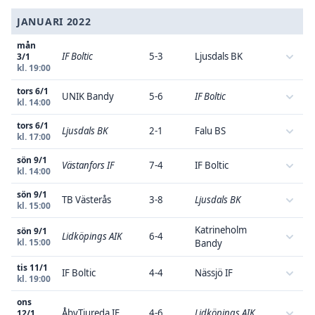
JANUARI 2022
mån
IF Boltic
5-3
Ljusdals BK
3/1
kl. 19:00
tors 6/1
UNIK Bandy
5-6
IF Boltic
kl. 14:00
tors 6/1
Ljusdals BK
2-1
Falu BS
kl. 17:00
sön 9/1
Västanfors IF
7-4
IF Boltic
kl. 14:00
sön 9/1
TB Västerås
3-8
Ljusdals BK
kl. 15:00
Katrineholm
sön 9/1
Lidköpings AIK
6-4
kl. 15:00
Bandy
tis 11/1
IF Boltic
4-4
Nässjö IF
kl. 19:00
ons
ÅbyTjureda IF
4-6
Lidköpings AIK
12/1