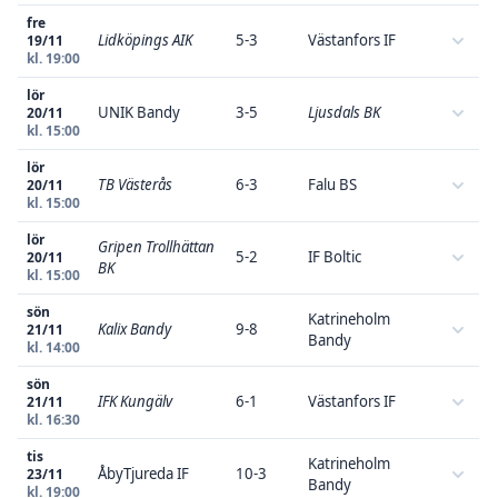
fre
Lidköpings AIK
5-3
Västanfors IF
19/11
kl. 19:00
lör
UNIK Bandy
3-5
Ljusdals BK
20/11
kl. 15:00
lör
TB Västerås
6-3
Falu BS
20/11
kl. 15:00
lör
Gripen Trollhättan
5-2
IF Boltic
20/11
BK
kl. 15:00
sön
Katrineholm
Kalix Bandy
9-8
21/11
Bandy
kl. 14:00
sön
IFK Kungälv
6-1
Västanfors IF
21/11
kl. 16:30
tis
Katrineholm
ÅbyTjureda IF
10-3
23/11
Bandy
kl. 19:00