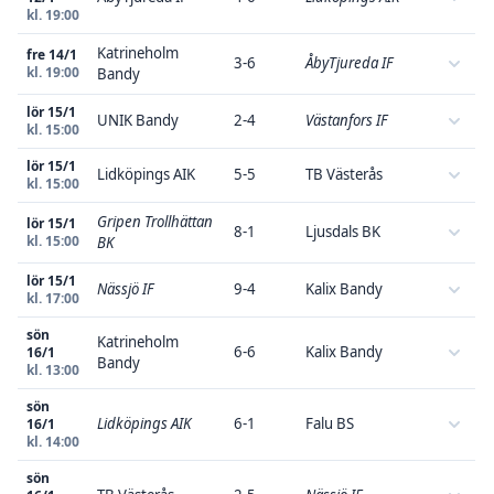
kl. 19:00
Katrineholm
fre 14/1
3-6
ÅbyTjureda IF
kl. 19:00
Bandy
lör 15/1
UNIK Bandy
2-4
Västanfors IF
kl. 15:00
lör 15/1
Lidköpings AIK
5-5
TB Västerås
kl. 15:00
Gripen Trollhättan
lör 15/1
8-1
Ljusdals BK
kl. 15:00
BK
lör 15/1
Nässjö IF
9-4
Kalix Bandy
kl. 17:00
sön
Katrineholm
6-6
Kalix Bandy
16/1
Bandy
kl. 13:00
sön
Lidköpings AIK
6-1
Falu BS
16/1
kl. 14:00
sön