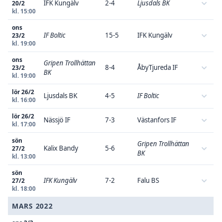
IFK Kungälv
2-4
Ljusdals BK
20/2
kl. 15:00
ons
IF Boltic
15-5
IFK Kungälv
23/2
kl. 19:00
ons
Gripen Trollhättan
8-4
ÅbyTjureda IF
23/2
BK
kl. 19:00
lör 26/2
Ljusdals BK
4-5
IF Boltic
kl. 16:00
lör 26/2
Nässjö IF
7-3
Västanfors IF
kl. 17:00
sön
Gripen Trollhättan
Kalix Bandy
5-6
27/2
BK
kl. 13:00
sön
IFK Kungälv
7-2
Falu BS
27/2
kl. 18:00
MARS 2022