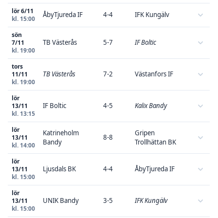
lör 6/11
ÅbyTjureda IF
4-4
IFK Kungälv
kl. 15:00
sön
TB Västerås
5-7
IF Boltic
7/11
kl. 19:00
tors
TB Västerås
7-2
Västanfors IF
11/11
kl. 19:00
lör
IF Boltic
4-5
Kalix Bandy
13/11
kl. 13:15
lör
Katrineholm
Gripen
8-8
13/11
Bandy
Trollhättan BK
kl. 14:00
lör
Ljusdals BK
4-4
ÅbyTjureda IF
13/11
kl. 15:00
lör
UNIK Bandy
3-5
IFK Kungälv
13/11
kl. 15:00