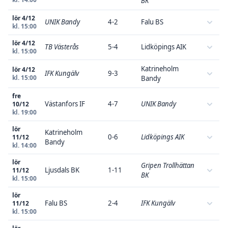
BK
lör 4/12
UNIK Bandy
4-2
Falu BS
kl. 15:00
lör 4/12
TB Västerås
5-4
Lidköpings AIK
kl. 15:00
Katrineholm
lör 4/12
IFK Kungälv
9-3
kl. 15:00
Bandy
fre
Västanfors IF
4-7
UNIK Bandy
10/12
kl. 19:00
lör
Katrineholm
0-6
Lidköpings AIK
11/12
Bandy
kl. 14:00
lör
Gripen Trollhättan
Ljusdals BK
1-11
11/12
BK
kl. 15:00
lör
Falu BS
2-4
IFK Kungälv
11/12
kl. 15:00