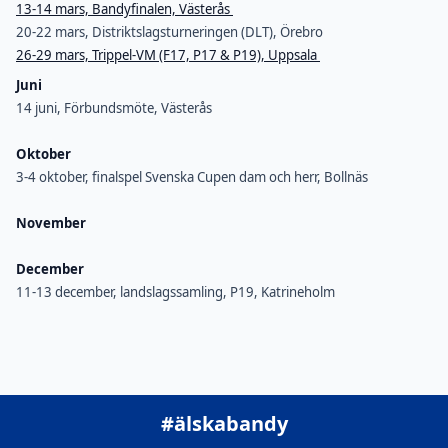
13-14 mars, Bandyfinalen, Västerås
20-22 mars, Distriktslagsturneringen (DLT), Örebro
26-29 mars, Trippel-VM (F17, P17 & P19), Uppsala
Juni
14 juni, Förbundsmöte, Västerås
Oktober
3-4 oktober, finalspel Svenska Cupen dam och herr, Bollnäs
November
December
11-13 december, landslagssamling, P19, Katrineholm
#älskabandy