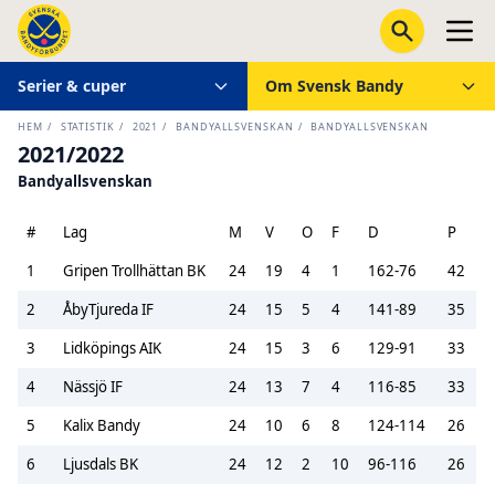
Serier & cuper
Om Svensk Bandy
HEM
/
STATISTIK
/
2021
/
BANDYALLSVENSKAN
/
BANDYALLSVENSKAN
2021/2022
Bandyallsvenskan
#
Lag
M
V
O
F
D
P
1
Gripen Trollhättan BK
24
19
4
1
162-76
42
2
ÅbyTjureda IF
24
15
5
4
141-89
35
3
Lidköpings AIK
24
15
3
6
129-91
33
4
Nässjö IF
24
13
7
4
116-85
33
5
Kalix Bandy
24
10
6
8
124-114
26
6
Ljusdals BK
24
12
2
10
96-116
26