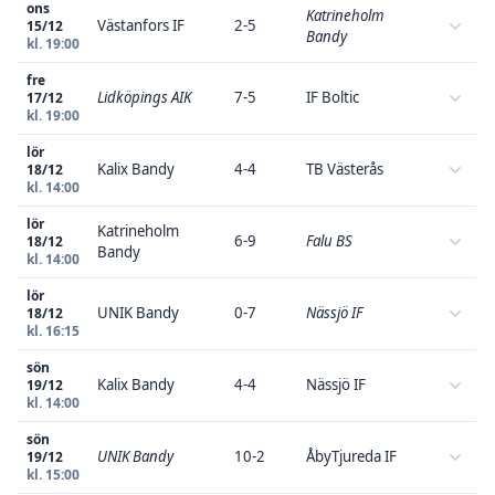
ons
Katrineholm
Västanfors IF
2-5
15/12
Bandy
kl. 19:00
fre
Lidköpings AIK
7-5
IF Boltic
17/12
kl. 19:00
lör
Kalix Bandy
4-4
TB Västerås
18/12
kl. 14:00
lör
Katrineholm
6-9
Falu BS
18/12
Bandy
kl. 14:00
lör
UNIK Bandy
0-7
Nässjö IF
18/12
kl. 16:15
sön
Kalix Bandy
4-4
Nässjö IF
19/12
kl. 14:00
sön
UNIK Bandy
10-2
ÅbyTjureda IF
19/12
kl. 15:00