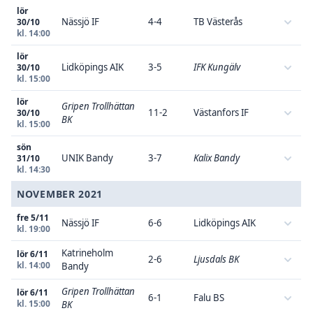
lör
Nässjö IF
4-4
TB Västerås
30/10
kl. 14:00
lör
Lidköpings AIK
3-5
IFK Kungälv
30/10
kl. 15:00
lör
Gripen Trollhättan
11-2
Västanfors IF
30/10
BK
kl. 15:00
sön
UNIK Bandy
3-7
Kalix Bandy
31/10
kl. 14:30
NOVEMBER 2021
fre 5/11
Nässjö IF
6-6
Lidköpings AIK
kl. 19:00
Katrineholm
lör 6/11
2-6
Ljusdals BK
kl. 14:00
Bandy
Gripen Trollhättan
lör 6/11
6-1
Falu BS
kl. 15:00
BK