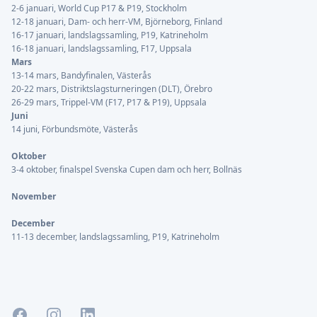
2-6 januari, World Cup P17 & P19, Stockholm
12-18 januari, Dam- och herr-VM, Björneborg, Finland
16-17 januari, landslagssamling, P19, Katrineholm
16-18 januari, landslagssamling, F17, Uppsala
Mars
13-14 mars, Bandyfinalen, Västerås
20-22 mars, Distriktslagsturneringen (DLT), Örebro
26-29 mars, Trippel-VM (F17, P17 & P19), Uppsala
Juni
14 juni, Förbundsmöte, Västerås
Oktober
3-4 oktober, finalspel Svenska Cupen dam och herr, Bollnäs
November
December
11-13 december, landslagssamling, P19, Katrineholm
Facebook
Instagram
LinkedIn