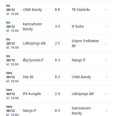
tis
UNIK Bandy
8-8
TB Västerås
28/12
kl. 19:00
tis
Katrineholm
3-3
IF Boltic
28/12
Bandy
kl. 19:00
tis
Gripen Trollhättan
Lidköpings AIK
2-5
28/12
BK
kl. 19:00
tis
ÅbyTjureda IF
8-3
Nässjö IF
28/12
kl. 19:00
tors
Falu BS
8-3
UNIK Bandy
30/12
kl. 19:00
tors
IFK Kungälv
2-4
Lidköpings AIK
30/12
kl. 19:00
tors
Katrineholm
Nässjö IF
8-3
30/12
Bandy
kl. 19:00