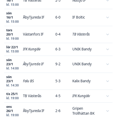
TB Västerås
2-5
Nässjö IF
16/1
kl. 15:00
sön
ÅbyTjureda IF
6-0
IF Boltic
16/1
kl. 15:00
tors
Västanfors IF
0-4
TB Västerås
20/1
kl. 19:00
lör 22/1
IFK Kungälv
6-3
UNIK Bandy
kl. 15:00
sön
ÅbyTjureda IF
9-2
UNIK Bandy
23/1
kl. 14:00
sön
Falu BS
5-3
Kalix Bandy
23/1
kl. 14:30
tis 25/1
TB Västerås
4-5
IFK Kungälv
kl. 19:00
ons
Gripen
ÅbyTjureda IF
2-6
26/1
Trollhättan BK
kl. 19:00