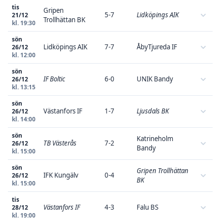
tis
Gripen
5-7
Lidköpings AIK
21/12
Trollhättan BK
kl. 19:30
sön
Lidköpings AIK
7-7
ÅbyTjureda IF
26/12
kl. 12:00
sön
IF Boltic
6-0
UNIK Bandy
26/12
kl. 13:15
sön
Västanfors IF
1-7
Ljusdals BK
26/12
kl. 14:00
sön
Katrineholm
TB Västerås
7-2
26/12
Bandy
kl. 15:00
sön
Gripen Trollhättan
IFK Kungälv
0-4
26/12
BK
kl. 15:00
tis
Västanfors IF
4-3
Falu BS
28/12
kl. 19:00