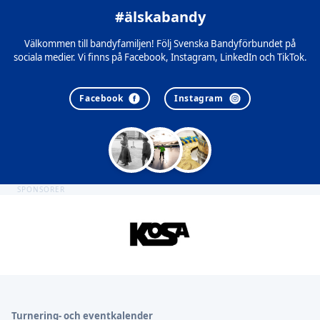
#älskabandy
Välkommen till bandyfamiljen! Följ Svenska Bandyförbundet på
sociala medier. Vi finns på Facebook, Instagram, LinkedIn och TikTok.
Facebook
Instagram
SPONSORER
Sidfot
Turnering- och eventkalender