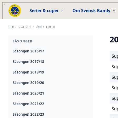
Serier & cuper
Om Svensk Bandy
HEM
/
STATISTIK
/
2020
/
CUPER
2
SÄSONGER
Säsongen 2016/17
Su
Säsongen 2017/18
Su
Säsongen 2018/19
Su
Säsongen 2019/20
Su
Säsongen 2020/21
Su
Säsongen 2021/22
Su
Säsongen 2022/23