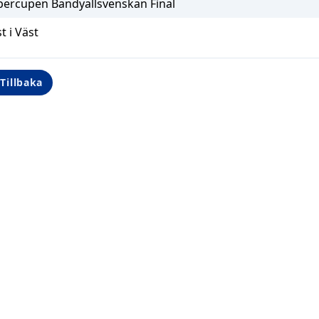
percupen Bandyallsvenskan Final
t i Väst
Tillbaka