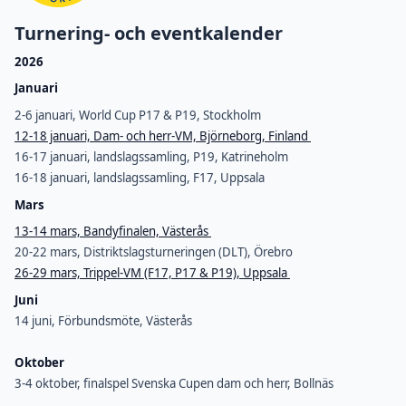
Turnering- och eventkalender
2026
Januari
2-6 januari, World Cup P17 & P19, Stockholm
12-18 januari, Dam- och herr-VM, Björneborg, Finland
16-17 januari, landslagssamling, P19, Katrineholm
16-18 januari, landslagssamling, F17, Uppsala
Mars
13-14 mars, Bandyfinalen, Västerås
20-22 mars, Distriktslagsturneringen (DLT), Örebro
26-29 mars, Trippel-VM (F17, P17 & P19), Uppsala
Juni
14 juni, Förbundsmöte, Västerås
Oktober
3-4 oktober, finalspel Svenska Cupen dam och herr, Bollnäs