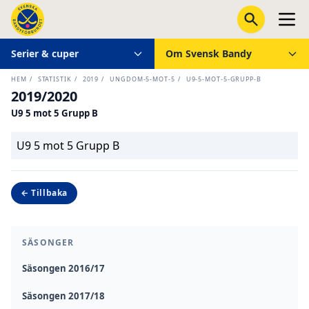
Serier & cuper
Om Svensk Bandy
HEM
/
STATISTIK
/
2019
/
UNGDOM-5-MOT-5
/
U9-5-MOT-5-GRUPP-B
2019/2020
U9 5 mot 5 Grupp B
U9 5 mot 5 Grupp B
← Tillbaka
SÄSONGER
Säsongen 2016/17
Säsongen 2017/18