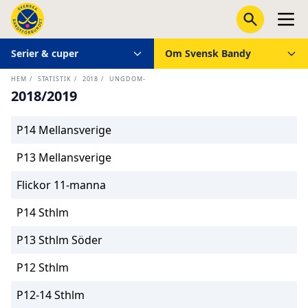
Serier & cuper
Om Svensk Bandy
HEM
/
STATISTIK
/
2018
/
UNGDOM-
2018/2019
P14 Mellansverige
P13 Mellansverige
Flickor 11-manna
P14 Sthlm
P13 Sthlm Söder
P12 Sthlm
P12-14 Sthlm