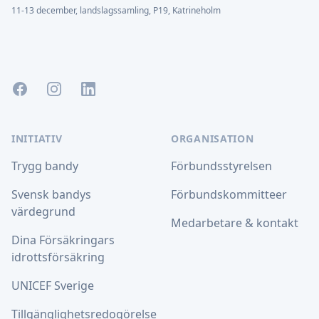
11-13 december, landslagssamling, P19, Katrineholm
Facebook
Instagram
LinkedIn
INITIATIV
ORGANISATION
Trygg bandy
Förbundsstyrelsen
Svensk bandys
Förbundskommitteer
värdegrund
Medarbetare & kontakt
Dina Försäkringars
idrottsförsäkring
UNICEF Sverige
Tillgänglighetsredogörelse