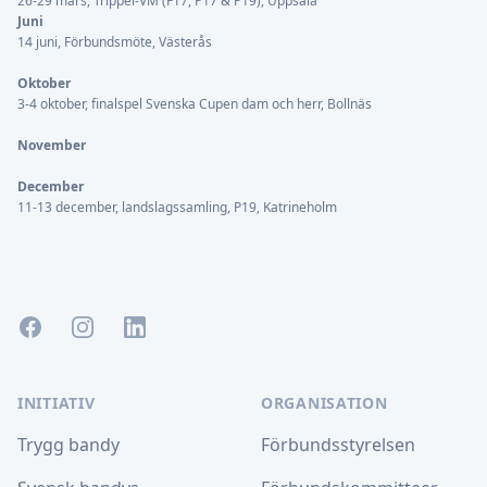
26-29 mars, Trippel-VM (F17, P17 & P19), Uppsala
Juni
14 juni, Förbundsmöte, Västerås
Oktober
3-4 oktober, finalspel Svenska Cupen dam och herr, Bollnäs
November
December
11-13 december, landslagssamling, P19, Katrineholm
Facebook
Instagram
LinkedIn
INITIATIV
ORGANISATION
Trygg bandy
Förbundsstyrelsen