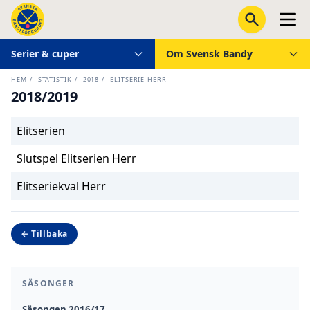
Serier & cuper
Om Svensk Bandy
HEM
/
STATISTIK
/
2018
/
ELITSERIE-HERR
2018/2019
Elitserien
Slutspel Elitserien Herr
Elitseriekval Herr
← Tillbaka
SÄSONGER
Säsongen 2016/17