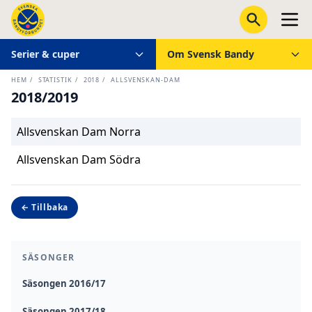
Serier & cuper
Om Svensk Bandy
HEM
/
STATISTIK
/
2018
/
ALLSVENSKAN-DAM
2018/2019
Allsvenskan Dam Norra
Allsvenskan Dam Södra
← Tillbaka
SÄSONGER
Säsongen 2016/17
Säsongen 2017/18