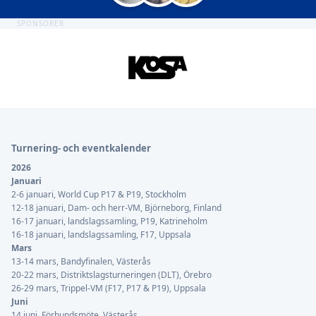
SPONSORER
Sidfot
Turnering- och eventkalender
2026
Januari
2-6 januari, World Cup P17 & P19, Stockholm
12-18 januari, Dam- och herr-VM, Björneborg, Finland
16-17 januari, landslagssamling, P19, Katrineholm
16-18 januari, landslagssamling, F17, Uppsala
Mars
13-14 mars, Bandyfinalen, Västerås
20-22 mars, Distriktslagsturneringen (DLT), Örebro
26-29 mars, Trippel-VM (F17, P17 & P19), Uppsala
Juni
14 juni, Förbundsmöte, Västerås