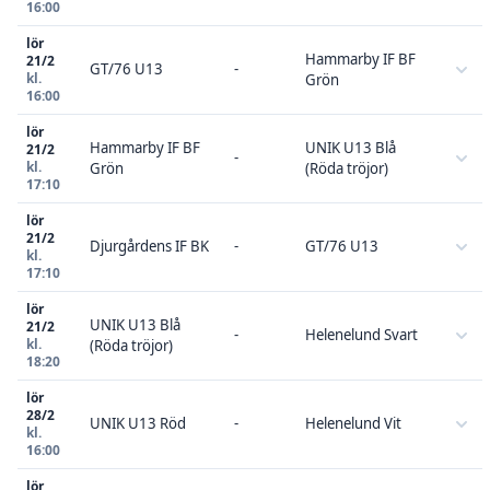
16:00
lör
Hammarby IF BF
21/2
GT/76 U13
-
kl.
Grön
16:00
lör
Hammarby IF BF
UNIK U13 Blå
21/2
-
kl.
Grön
(Röda tröjor)
17:10
lör
21/2
Djurgårdens IF BK
-
GT/76 U13
kl.
17:10
lör
UNIK U13 Blå
21/2
-
Helenelund Svart
kl.
(Röda tröjor)
18:20
lör
28/2
UNIK U13 Röd
-
Helenelund Vit
kl.
16:00
lör