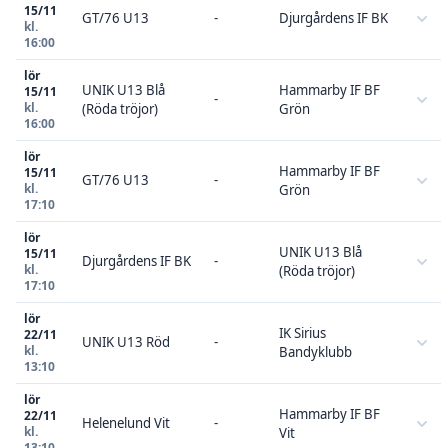
15/11
GT/76 U13
-
Djurgårdens IF BK
kl.
16:00
lör
UNIK U13 Blå
Hammarby IF BF
15/11
-
kl.
(Röda tröjor)
Grön
16:00
lör
Hammarby IF BF
15/11
GT/76 U13
-
kl.
Grön
17:10
lör
UNIK U13 Blå
15/11
Djurgårdens IF BK
-
kl.
(Röda tröjor)
17:10
lör
IK Sirius
22/11
UNIK U13 Röd
-
kl.
Bandyklubb
13:10
lör
Hammarby IF BF
22/11
Helenelund Vit
-
kl.
Vit
13:10