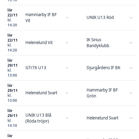
lör
Hammarby IF BF
22/11
-
UNIK U13 Röd
kl.
Vit
14:20
lör
IK Sirius
22/11
Helenelund Vit
-
kl.
Bandyklubb
14:20
lör
29/11
GT/76 U13
-
Djurgårdens IF BK
kl.
13:00
lör
Hammarby IF BF
29/11
Helenelund Svart
-
kl.
Grön
13:00
lör
UNIK U13 Blå
29/11
-
Helenelund Svart
kl.
(Röda tröjor)
14:10
lör