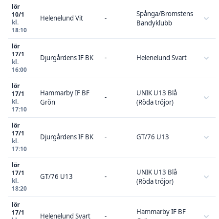
lör
Spånga/Bromstens
10/1
Helenelund Vit
-
kl.
Bandyklubb
18:10
lör
17/1
Djurgårdens IF BK
-
Helenelund Svart
kl.
16:00
lör
Hammarby IF BF
UNIK U13 Blå
17/1
-
kl.
Grön
(Röda tröjor)
17:10
lör
17/1
Djurgårdens IF BK
-
GT/76 U13
kl.
17:10
lör
UNIK U13 Blå
17/1
GT/76 U13
-
kl.
(Röda tröjor)
18:20
lör
Hammarby IF BF
17/1
Helenelund Svart
-