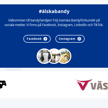
#älskabandy
Välkommen till bandyfamiljen! Följ Svenska Bandyförbundet på
sociala medier. Vi finns på Facebook, Instagram, LinkedIn och TikTok.
Facebook
Instagram
SPONSORER
Sidfot