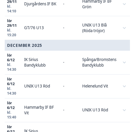
Hammarby IF BF
29/11
Djurgårdens IF BK
-
kl.
Grön
14:10
lör
UNIK U13 Blå
29/11
GT/76 U13
-
kl.
(Röda tröjor)
15:20
DECEMBER 2025
lör
IK Sirius
Spånga/Bromstens
6/12
-
kl.
Bandyklubb
Bandyklubb
14:30
lör
6/12
UNIK U13 Röd
-
Helenelund Vit
kl.
14:30
lör
Hammarby IF BF
6/12
-
UNIK U13 Röd
kl.
Vit
15:40
lör
IK Sirius
6/12