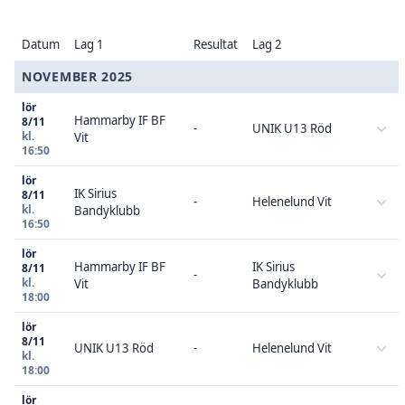
Datum
Lag 1
Resultat
Lag 2
NOVEMBER 2025
lör
Hammarby IF BF
8/11
-
UNIK U13 Röd
kl.
Vit
16:50
lör
IK Sirius
8/11
-
Helenelund Vit
kl.
Bandyklubb
16:50
lör
Hammarby IF BF
IK Sirius
8/11
-
kl.
Vit
Bandyklubb
18:00
lör
8/11
UNIK U13 Röd
-
Helenelund Vit
kl.
18:00
lör