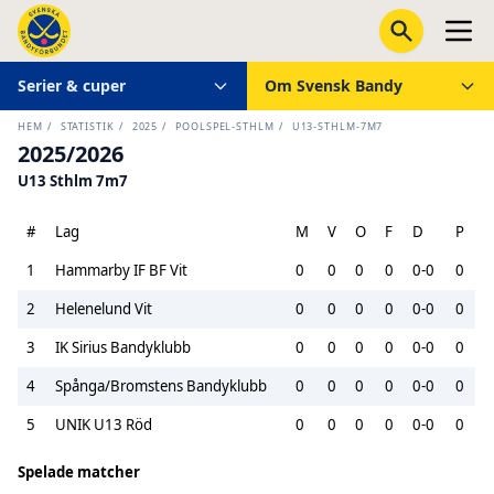
Serier & cuper
Om Svensk Bandy
HEM
/
STATISTIK
/
2025
/
POOLSPEL-STHLM
/
U13-STHLM-7M7
2025/2026
U13 Sthlm 7m7
#
Lag
M
V
O
F
D
P
1
Hammarby IF BF Vit
0
0
0
0
0-0
0
2
Helenelund Vit
0
0
0
0
0-0
0
3
IK Sirius Bandyklubb
0
0
0
0
0-0
0
4
Spånga/Bromstens Bandyklubb
0
0
0
0
0-0
0
5
UNIK U13 Röd
0
0
0
0
0-0
0
Spelade matcher