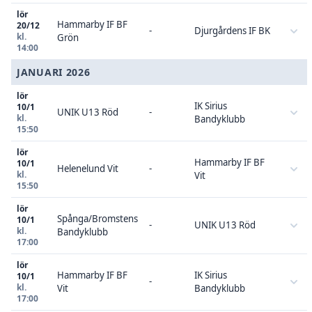
lör
Hammarby IF BF
20/12
-
Djurgårdens IF BK
kl.
Grön
14:00
JANUARI 2026
lör
IK Sirius
10/1
UNIK U13 Röd
-
kl.
Bandyklubb
15:50
lör
Hammarby IF BF
10/1
Helenelund Vit
-
kl.
Vit
15:50
lör
Spånga/Bromstens
10/1
-
UNIK U13 Röd
kl.
Bandyklubb
17:00
lör
Hammarby IF BF
IK Sirius
10/1
-
kl.
Vit
Bandyklubb
17:00