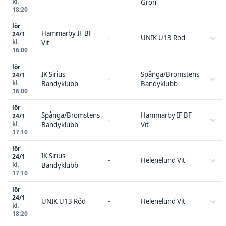
kl.
Grön
18:20
lör
Hammarby IF BF
24/1
-
UNIK U13 Röd
kl.
Vit
16:00
lör
IK Sirius
Spånga/Bromstens
24/1
-
kl.
Bandyklubb
Bandyklubb
16:00
lör
Spånga/Bromstens
Hammarby IF BF
24/1
-
kl.
Bandyklubb
Vit
17:10
lör
IK Sirius
24/1
-
Helenelund Vit
kl.
Bandyklubb
17:10
lör
24/1
UNIK U13 Röd
-
Helenelund Vit
kl.
18:20