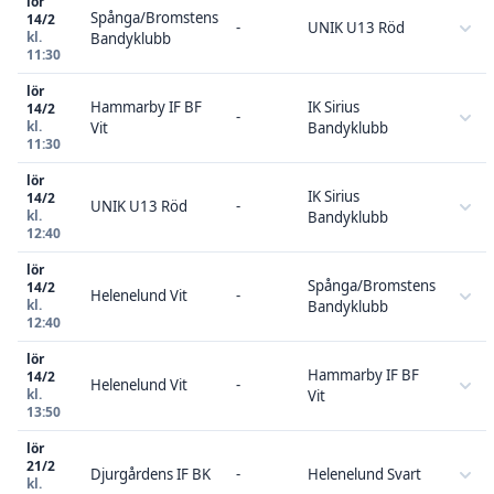
lör
Spånga/Bromstens
14/2
-
UNIK U13 Röd
kl.
Bandyklubb
11:30
lör
Hammarby IF BF
IK Sirius
14/2
-
kl.
Vit
Bandyklubb
11:30
lör
IK Sirius
14/2
UNIK U13 Röd
-
kl.
Bandyklubb
12:40
lör
Spånga/Bromstens
14/2
Helenelund Vit
-
kl.
Bandyklubb
12:40
lör
Hammarby IF BF
14/2
Helenelund Vit
-
kl.
Vit
13:50
lör
21/2
Djurgårdens IF BK
-
Helenelund Svart
kl.