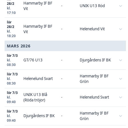
Hammarby IF BF
28/2
-
UNIK U13 Röd
kl.
Vit
17:10
lör
Hammarby IF BF
28/2
-
Helenelund Vit
kl.
Vit
18:20
MARS 2026
lör 7/3
GT/76 U13
-
Djurgårdens IF BK
kl.
08:30
lör 7/3
Hammarby IF BF
Helenelund Svart
-
kl.
Grön
08:30
lör 7/3
UNIK U13 Blå
-
Helenelund Svart
kl.
(Röda tröjor)
09:40
lör 7/3
Hammarby IF BF
Djurgårdens IF BK
-
kl.
Grön
09:40