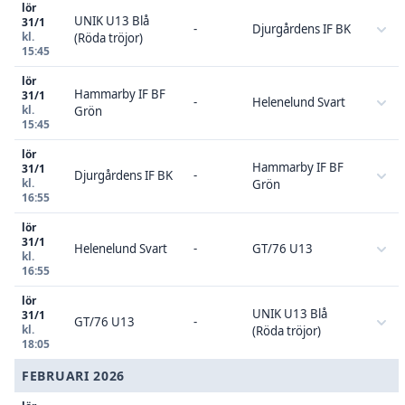
lör
UNIK U13 Blå
31/1
-
Djurgårdens IF BK
kl.
(Röda tröjor)
15:45
lör
Hammarby IF BF
31/1
-
Helenelund Svart
kl.
Grön
15:45
lör
Hammarby IF BF
31/1
Djurgårdens IF BK
-
kl.
Grön
16:55
lör
31/1
Helenelund Svart
-
GT/76 U13
kl.
16:55
lör
UNIK U13 Blå
31/1
GT/76 U13
-
kl.
(Röda tröjor)
18:05
FEBRUARI 2026