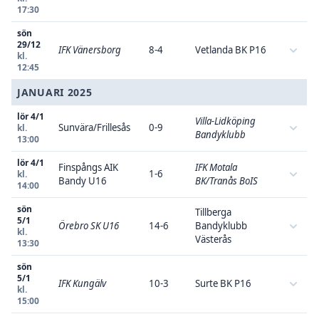
17:30
sön
29/12
IFK Vänersborg
8-4
Vetlanda BK P16
kl.
12:45
JANUARI 2025
lör 4/1
Villa-Lidköping
Sunvära/Frillesås
0-9
kl.
Bandyklubb
13:00
lör 4/1
Finspångs AIK
IFK Motala
1-6
kl.
Bandy U16
BK/Tranås BoIS
14:00
sön
Tillberga
5/1
Örebro SK U16
14-6
Bandyklubb
kl.
Västerås
13:30
sön
5/1
IFK Kungälv
10-3
Surte BK P16
kl.
15:00