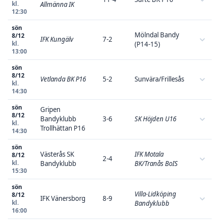
kl.
Allmänna IK
12:30
sön
Mölndal Bandy
8/12
IFK Kungälv
7-2
kl.
(P14-15)
13:00
sön
8/12
Vetlanda BK P16
5-2
Sunvära/Frillesås
kl.
14:30
sön
Gripen
8/12
Bandyklubb
3-6
SK Höjden U16
kl.
Trollhättan P16
14:30
sön
Västerås SK
IFK Motala
8/12
2-4
kl.
Bandyklubb
BK/Tranås BoIS
15:30
sön
Villa-Lidköping
8/12
IFK Vänersborg
8-9
kl.
Bandyklubb
16:00