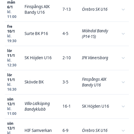
mån
Finspångs AIK
6/1
7-13
Örebro SK U16
kl.
Bandy U16
11:00
fre
Mölndal Bandy
10/1
Surte BK P16
4-5
kl.
(P14-15)
19:30
lör
11/1
SK Höjden U16
2-10
IFK Vänersborg
kl.
12:30
lör
Finspångs AIK
11/1
Skövde BK
3-5
kl.
Bandy U16
16:30
sön
Villa-Lidköping
12/1
16-1
SK Höjden U16
kl.
Bandyklubb
11:00
sön
12/1
HIF Samverkan
6-9
Örebro SK U16
kl.