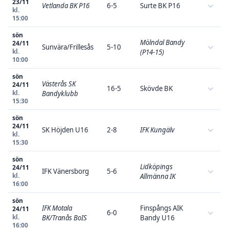
23/11
Vetlanda BK P16
6-5
Surte BK P16
kl.
15:00
sön
Mölndal Bandy
24/11
Sunvära/Frillesås
5-10
kl.
(P14-15)
10:00
sön
Västerås SK
24/11
16-5
Skövde BK
kl.
Bandyklubb
15:30
sön
24/11
SK Höjden U16
2-8
IFK Kungälv
kl.
15:30
sön
Lidköpings
24/11
IFK Vänersborg
5-6
kl.
Allmänna IK
16:00
sön
IFK Motala
Finspångs AIK
24/11
6-0
kl.
BK/Tranås BoIS
Bandy U16
16:00