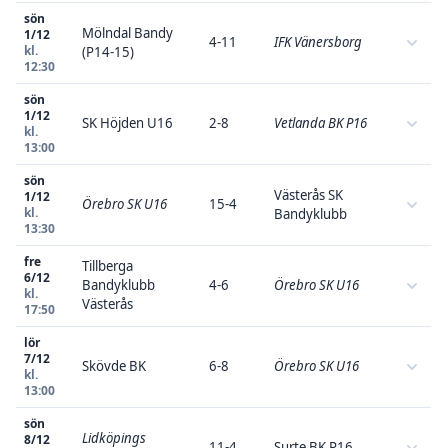
sön
Mölndal Bandy
1/12
4-11
IFK Vänersborg
kl.
(P14-15)
12:30
sön
1/12
SK Höjden U16
2-8
Vetlanda BK P16
kl.
13:00
sön
Västerås SK
1/12
Örebro SK U16
15-4
kl.
Bandyklubb
13:30
fre
Tillberga
6/12
Bandyklubb
4-6
Örebro SK U16
kl.
Västerås
17:50
lör
7/12
Skövde BK
6-8
Örebro SK U16
kl.
13:00
sön
Lidköpings
8/12
11-4
Surte BK P16