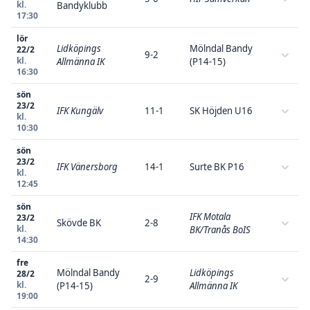
kl.
Bandyklubb
17:30
lör
Lidköpings
Mölndal Bandy
22/2
9-2
kl.
Allmänna IK
(P14-15)
16:30
sön
23/2
IFK Kungälv
11-1
SK Höjden U16
kl.
10:30
sön
23/2
IFK Vänersborg
14-1
Surte BK P16
kl.
12:45
sön
IFK Motala
23/2
Skövde BK
2-8
kl.
BK/Tranås BoIS
14:30
fre
Mölndal Bandy
Lidköpings
28/2
2-9
kl.
(P14-15)
Allmänna IK
19:00