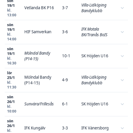
sön
Villa-Lidköping
19/1
Vetlanda BK P16
3-7
kl.
Bandyklubb
13:00
sön
IFK Motala
19/1
HIF Samverkan
3-6
kl.
BK/Tranås BoIS
14:00
sön
Mölndal Bandy
19/1
10-1
SK Höjden U16
kl.
(P14-15)
16:30
lör
Mölndal Bandy
Villa-Lidköping
25/1
4-9
kl.
(P14-15)
Bandyklubb
11:30
sön
26/1
Sunvära/Frillesås
6-1
SK Höjden U16
kl.
10:00
sön
26/1
IFK Kungälv
3-3
IFK Vänersborg
kl.