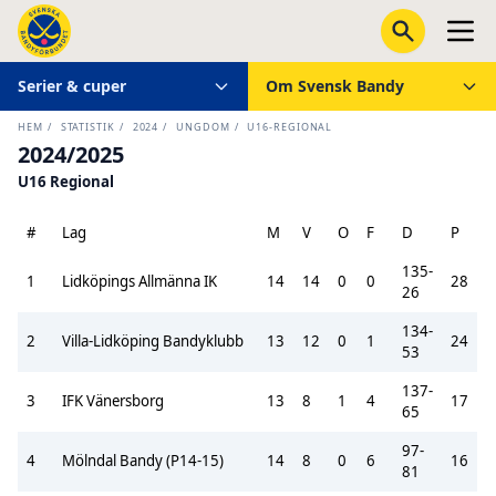
Serier & cuper
Om Svensk Bandy
HEM
/
STATISTIK
/
2024
/
UNGDOM
/
U16-REGIONAL
2024/2025
U16 Regional
#
Lag
M
V
O
F
D
P
135-
1
Lidköpings Allmänna IK
14
14
0
0
28
26
134-
2
Villa-Lidköping Bandyklubb
13
12
0
1
24
53
137-
3
IFK Vänersborg
13
8
1
4
17
65
97-
4
Mölndal Bandy (P14-15)
14
8
0
6
16
81