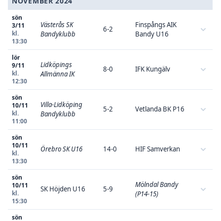
NOVEMBER 2024
sön
Västerås SK
Finspångs AIK
3/11
6-2
kl.
Bandyklubb
Bandy U16
13:30
lör
Lidköpings
9/11
8-0
IFK Kungälv
kl.
Allmänna IK
12:30
sön
Villa-Lidköping
10/11
5-2
Vetlanda BK P16
kl.
Bandyklubb
11:00
sön
10/11
Örebro SK U16
14-0
HIF Samverkan
kl.
13:30
sön
Mölndal Bandy
10/11
SK Höjden U16
5-9
kl.
(P14-15)
15:30
sön