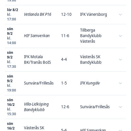
19:00
lör 8/2
Vetlanda BK P16
12-10
IFK Vänersborg
kl.
17:00
sön
Tillberga
9/2
HIF Samverkan
11-6
Bandyklubb
kl.
Västerås
14:00
sön
IFK Motala
Västerås SK
9/2
4-4
kl.
BK/Tranås BoIS
Bandyklubb
17:30
sön
9/2
Sunvära/Frillesås
1-5
IFK Kungälv
kl.
19:00
sön
Villa-Lidköping
16/2
12-6
Sunvära/Frillesås
kl.
Bandyklubb
15:30
sön
Västerås SK
16/2
5-6
HIF Samverkan