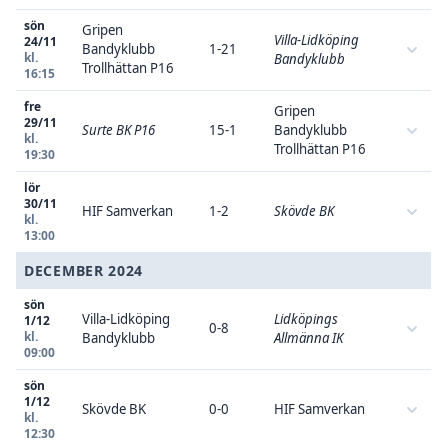
sön
Gripen
Villa-Lidköping
24/11
Bandyklubb
1-21
kl.
Bandyklubb
Trollhättan P16
16:15
fre
Gripen
29/11
Surte BK P16
15-1
Bandyklubb
kl.
Trollhättan P16
19:30
lör
30/11
HIF Samverkan
1-2
Skövde BK
kl.
13:00
DECEMBER 2024
sön
Villa-Lidköping
Lidköpings
1/12
0-8
kl.
Bandyklubb
Allmänna IK
09:00
sön
1/12
Skövde BK
0-0
HIF Samverkan
kl.
12:30