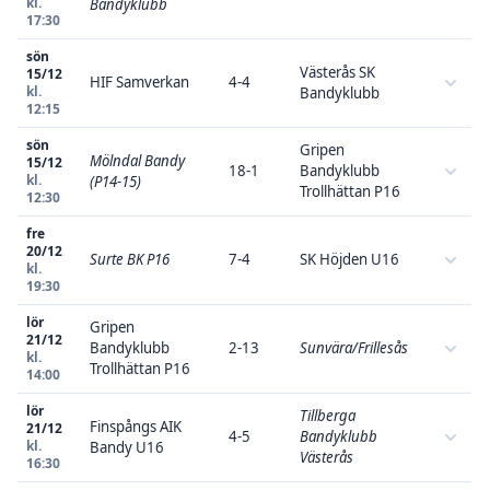
kl.
Bandyklubb
17:30
sön
Västerås SK
15/12
HIF Samverkan
4-4
kl.
Bandyklubb
12:15
sön
Gripen
Mölndal Bandy
15/12
18-1
Bandyklubb
kl.
(P14-15)
Trollhättan P16
12:30
fre
20/12
Surte BK P16
7-4
SK Höjden U16
kl.
19:30
lör
Gripen
21/12
Bandyklubb
2-13
Sunvära/Frillesås
kl.
Trollhättan P16
14:00
lör
Tillberga
Finspångs AIK
21/12
4-5
Bandyklubb
kl.
Bandy U16
Västerås
16:30