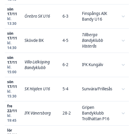
sön
Finspångs AIK
17/11
Örebro SK U16
6-3
kl.
Bandy U16
13:30
sön
Tillberga
17/11
Skövde BK
4-5
Bandyklubb
kl.
Västerås
14:30
sön
Villa-Lidköping
17/11
6-2
IFK Kungälv
kl.
Bandyklubb
15:00
sön
17/11
SK Höjden U16
5-4
Sunvära/Frillesås
kl.
15:30
fre
Gripen
22/11
IFK Vänersborg
28-2
Bandyklubb
kl.
Trollhättan P16
19:45
lör