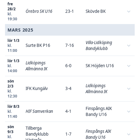
fre
28/2
Örebro SK U16
23-1
Skövde BK
kl.
19:30
MARS 2025
lör 1/3
Villa-Lidköping
Surte BK P16
7-16
kl.
Bandyklubb
11:00
lör 1/3
Lidköpings
6-0
SK Höjden U16
kl.
Allmänna IK
14:00
sön
Lidköpings
2/3
IFK Kungälv
3-4
kl.
Allmänna IK
12:30
lör 8/3
Finspångs AIK
HIF Samverkan
4-1
kl.
Bandy U16
11:40
sön
Tillberga
Finspångs AIK
9/3
Bandyklubb
1-7
kl.
Bandy U16
Västerås