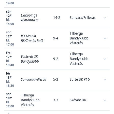
14:00
sön
Lidköpings
12/1
14-2
Sunvära/Frillesås
kl.
Allmänna IK
14:00
sön
Tillberga
IFK Motala
12/1
9-4
Bandyklubb
kl.
BK/Tranås BoIS
Västerås
17:00
fre
Tillberga
Västerås SK
17/1
9-2
Bandyklubb
kl.
Bandyklubb
Västerås
19:40
lör
18/1
Sunvära/Frillesås
5-3
Surte BK P16
kl.
18:30
sön
Tillberga
19/1
Bandyklubb
3-3
Skövde BK
kl.
Västerås
12:00