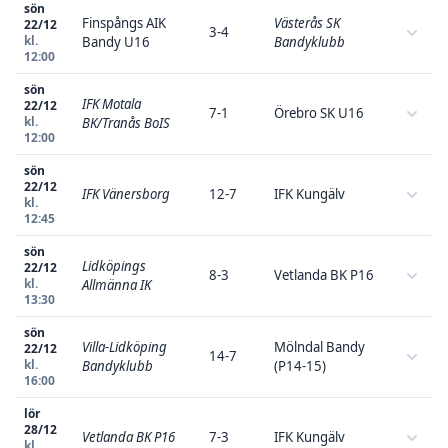
sön
Finspångs AIK
Västerås SK
22/12
3-4
kl.
Bandy U16
Bandyklubb
12:00
sön
IFK Motala
22/12
7-1
Örebro SK U16
kl.
BK/Tranås BoIS
12:00
sön
22/12
IFK Vänersborg
12-7
IFK Kungälv
kl.
12:45
sön
Lidköpings
22/12
8-3
Vetlanda BK P16
kl.
Allmänna IK
13:30
sön
Villa-Lidköping
Mölndal Bandy
22/12
14-7
kl.
Bandyklubb
(P14-15)
16:00
lör
28/12
Vetlanda BK P16
7-3
IFK Kungälv
kl.