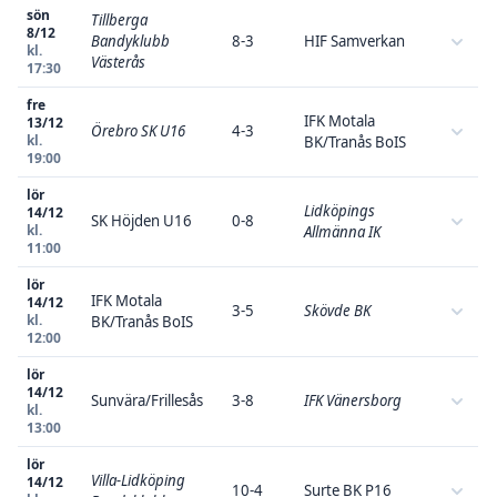
sön
Tillberga
8/12
Bandyklubb
8-3
HIF Samverkan
kl.
Västerås
17:30
fre
IFK Motala
13/12
Örebro SK U16
4-3
kl.
BK/Tranås BoIS
19:00
lör
Lidköpings
14/12
SK Höjden U16
0-8
kl.
Allmänna IK
11:00
lör
IFK Motala
14/12
3-5
Skövde BK
kl.
BK/Tranås BoIS
12:00
lör
14/12
Sunvära/Frillesås
3-8
IFK Vänersborg
kl.
13:00
lör
Villa-Lidköping
14/12
10-4
Surte BK P16