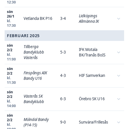
12:30
sön
Lidköpings
26/1
Vetlanda BK P16
3-4
kl.
Allmänna IK
17:30
FEBRUARI 2025
sön
Tillberga
IFK Motala
2/2
Bandyklubb
5-3
kl.
BK/Tranås BoIS
Västerås
11:00
sön
Finspångs AIK
2/2
4-3
HIF Samverkan
kl.
Bandy U16
11:30
sön
Västerås SK
2/2
6-3
Örebro SK U16
kl.
Bandyklubb
14:00
sön
Mölndal Bandy
2/2
9-0
Sunvära/Frillesås
kl.
(P14-15)