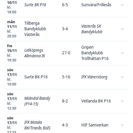
10/11
Surte BK P16
6-5
Sunvära/Frillesås
kl.
18:00
mån
Tillberga
Västerås SK
11/11
Bandyklubb
3-4
kl.
Bandyklubb
Västerås
20:50
fre
Gripen
Lidköpings
15/11
27-0
Bandyklubb
kl.
Allmänna IK
Trollhättan P16
19:30
sön
17/11
Surte BK P16
5-16
IFK Vänersborg
kl.
10:00
sön
Mölndal Bandy
17/11
8-2
Vetlanda BK P16
kl.
(P14-15)
12:30
sön
IFK Motala
17/11
4-3
HIF Samverkan
kl.
BK/Tranås BoIS
13:15