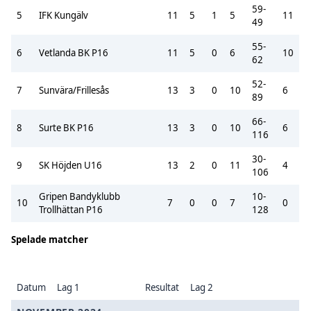
59-
5
IFK Kungälv
11
5
1
5
11
49
55-
6
Vetlanda BK P16
11
5
0
6
10
62
52-
7
Sunvära/Frillesås
13
3
0
10
6
89
66-
8
Surte BK P16
13
3
0
10
6
116
30-
9
SK Höjden U16
13
2
0
11
4
106
Gripen Bandyklubb
10-
10
7
0
0
7
0
Trollhättan P16
128
Spelade matcher
Datum
Lag 1
Resultat
Lag 2