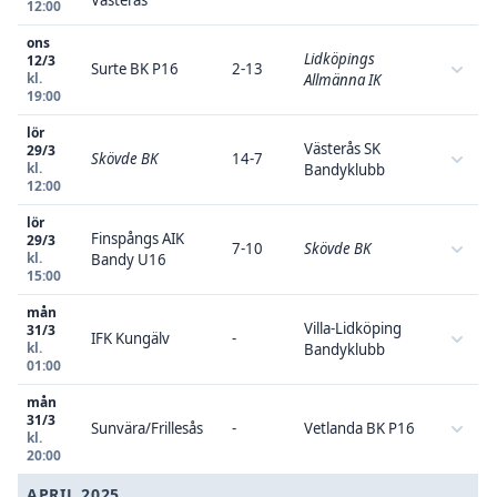
12:00
ons
Lidköpings
12/3
Surte BK P16
2-13
kl.
Allmänna IK
19:00
lör
Västerås SK
29/3
Skövde BK
14-7
kl.
Bandyklubb
12:00
lör
Finspångs AIK
29/3
7-10
Skövde BK
kl.
Bandy U16
15:00
mån
Villa-Lidköping
31/3
IFK Kungälv
-
kl.
Bandyklubb
01:00
mån
31/3
Sunvära/Frillesås
-
Vetlanda BK P16
kl.
20:00
APRIL 2025