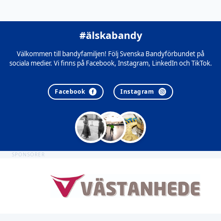
#älskabandy
Välkommen till bandyfamiljen! Följ Svenska Bandyförbundet på
sociala medier. Vi finns på Facebook, Instagram, LinkedIn och TikTok.
Facebook
Instagram
SPONSORER
Sidfot