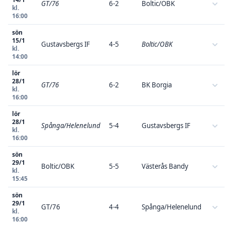
GT/76
6-2
Boltic/OBK
kl.
16:00
sön
15/1
Gustavsbergs IF
4-5
Boltic/OBK
kl.
14:00
lör
28/1
GT/76
6-2
BK Borgia
kl.
16:00
lör
28/1
Spånga/Helenelund
5-4
Gustavsbergs IF
kl.
16:00
sön
29/1
Boltic/OBK
5-5
Västerås Bandy
kl.
15:45
sön
29/1
GT/76
4-4
Spånga/Helenelund
kl.
16:00