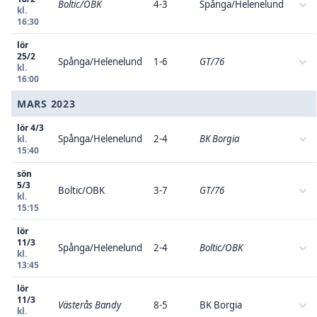
Boltic/OBK
4-3
Spånga/Helenelund
kl.
16:30
lör
25/2
Spånga/Helenelund
1-6
GT/76
kl.
16:00
MARS 2023
lör 4/3
Spånga/Helenelund
2-4
BK Borgia
kl.
15:40
sön
5/3
Boltic/OBK
3-7
GT/76
kl.
15:15
lör
11/3
Spånga/Helenelund
2-4
Boltic/OBK
kl.
13:45
lör
11/3
Västerås Bandy
8-5
BK Borgia
kl.