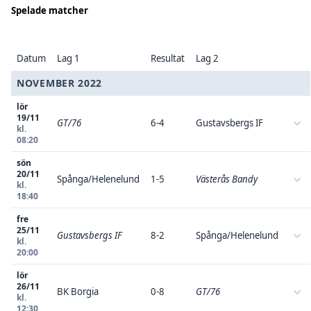
Spelade matcher
Datum
Lag 1
Resultat
Lag 2
NOVEMBER 2022
lör
19/11
GT/76
6-4
Gustavsbergs IF
kl.
08:20
sön
20/11
Spånga/Helenelund
1-5
Västerås Bandy
kl.
18:40
fre
25/11
Gustavsbergs IF
8-2
Spånga/Helenelund
kl.
20:00
lör
26/11
BK Borgia
0-8
GT/76
kl.
12:30