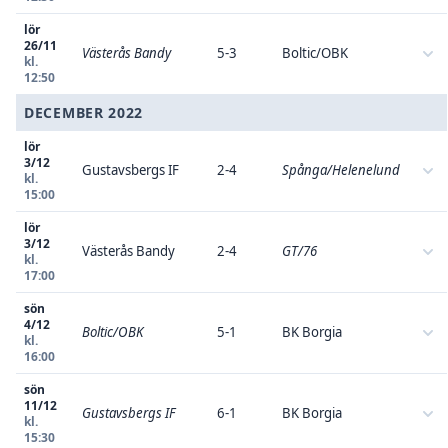
lör
26/11
Västerås Bandy
5-3
Boltic/OBK
kl.
12:50
DECEMBER 2022
lör
3/12
Gustavsbergs IF
2-4
Spånga/Helenelund
kl.
15:00
lör
3/12
Västerås Bandy
2-4
GT/76
kl.
17:00
sön
4/12
Boltic/OBK
5-1
BK Borgia
kl.
16:00
sön
11/12
Gustavsbergs IF
6-1
BK Borgia
kl.
15:30