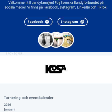
Välkommen till bandyfamiljen! Följ Svenska Bandyförbundet på
sociala medier. Vi finns på Facebook, Instagram, LinkedIn och TikTok.
Facebook
Instagram
SPONSORER
Sidfot
Turnering- och eventkalender
2026
Januari