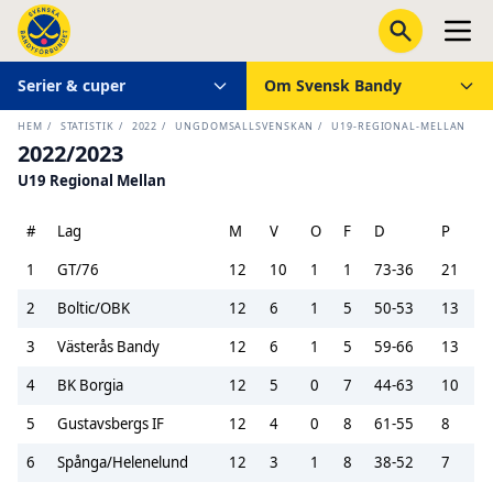
Serier & cuper
Om Svensk Bandy
HEM
/
STATISTIK
/
2022
/
UNGDOMSALLSVENSKAN
/
U19-REGIONAL-MELLAN
2022/2023
U19 Regional Mellan
#
Lag
M
V
O
F
D
P
1
GT/76
12
10
1
1
73-36
21
2
Boltic/OBK
12
6
1
5
50-53
13
3
Västerås Bandy
12
6
1
5
59-66
13
4
BK Borgia
12
5
0
7
44-63
10
5
Gustavsbergs IF
12
4
0
8
61-55
8
6
Spånga/Helenelund
12
3
1
8
38-52
7