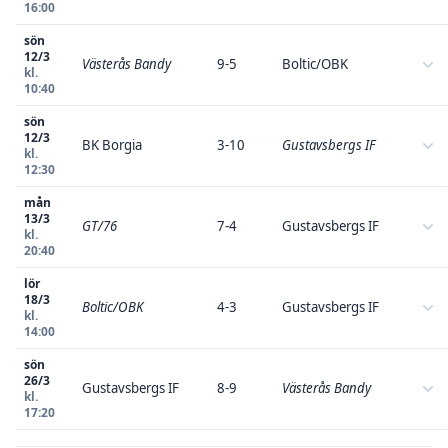
16:00
sön
12/3
Västerås Bandy
9-5
Boltic/OBK
kl.
10:40
sön
12/3
BK Borgia
3-10
Gustavsbergs IF
kl.
12:30
mån
13/3
GT/76
7-4
Gustavsbergs IF
kl.
20:40
lör
18/3
Boltic/OBK
4-3
Gustavsbergs IF
kl.
14:00
sön
26/3
Gustavsbergs IF
8-9
Västerås Bandy
kl.
17:20