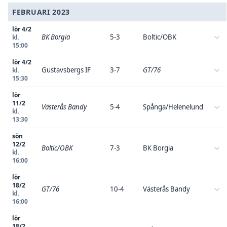
FEBRUARI 2023
lör 4/2
BK Borgia
5-3
Boltic/OBK
kl.
15:00
lör 4/2
Gustavsbergs IF
3-7
GT/76
kl.
15:30
lör
11/2
Västerås Bandy
5-4
Spånga/Helenelund
kl.
13:30
sön
12/2
Boltic/OBK
7-3
BK Borgia
kl.
16:00
lör
18/2
GT/76
10-4
Västerås Bandy
kl.
16:00
lör
18/2