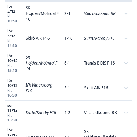
lör
SK
3/12
Höjden/Mölndal F
2-4
Villa Lidköping BK
kl.
16
10:50
lör
3/12
Skirö AIK F16
1-10
Surte/Kareby F16
kl.
14:30
lör
SK
10/12
Höjden/Mölndal F
6-1
Tranås BOIS F 16
kl.
16
15:40
lör
IFK Vänersborg
10/12
5-1
Skirö AIK F16
kl.
F16
16:30
sön
11/12
Surte/Kareby F16
4-2
Villa Lidköping BK
kl.
13:30
lör
SK
17/12