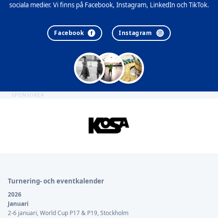
sociala medier. Vi finns på Facebook, Instagram, LinkedIn och TikTok.
Facebook
Instagram
SPONSORER
Sidfot
Turnering- och eventkalender
2026
Januari
2-6 januari, World Cup P17 & P19, Stockholm