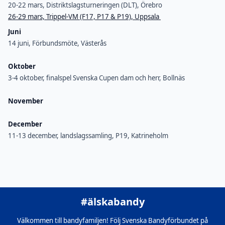
20-22 mars, Distriktslagsturneringen (DLT), Örebro
26-29 mars, Trippel-VM (F17, P17 & P19), Uppsala
Juni
14 juni, Förbundsmöte, Västerås
Oktober
3-4 oktober, finalspel Svenska Cupen dam och herr, Bollnäs
November
December
11-13 december, landslagssamling, P19, Katrineholm
#älskabandy
Välkommen till bandyfamiljen! Följ Svenska Bandyförbundet på