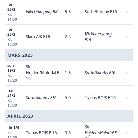
lör
25/2
Villa Lidköping BK
6-3
Surte/Kareby F16
kl.
11:30
lör
IFK Vänersborg
25/2
Skirö AIK F16
2-5
kl.
F16
13:00
MARS 2023
sön
SK
19/3
Höjden/Mölndal F
1-3
Surte/Kareby F16
kl.
16
15:20
fre
31/3
Surte/Kareby F16
5-0
Tranås BOIS F 16
kl.
13:30
APRIL 2023
SK
lör 1/4
kl.
Tranås BOIS F 16
0-5
Höjden/Mölndal F
12:00