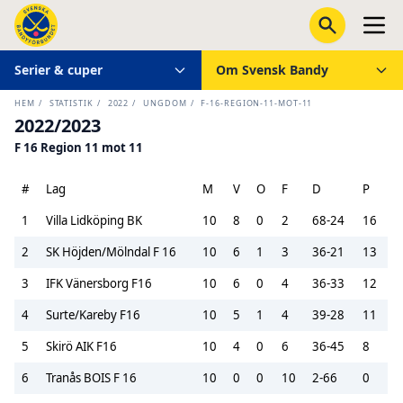
Serier & cuper
Om Svensk Bandy
HEM
/
STATISTIK
/
2022
/
UNGDOM
/
F-16-REGION-11-MOT-11
2022/2023
F 16 Region 11 mot 11
#
Lag
M
V
O
F
D
P
1
Villa Lidköping BK
10
8
0
2
68-24
16
2
SK Höjden/Mölndal F 16
10
6
1
3
36-21
13
3
IFK Vänersborg F16
10
6
0
4
36-33
12
4
Surte/Kareby F16
10
5
1
4
39-28
11
5
Skirö AIK F16
10
4
0
6
36-45
8
6
Tranås BOIS F 16
10
0
0
10
2-66
0