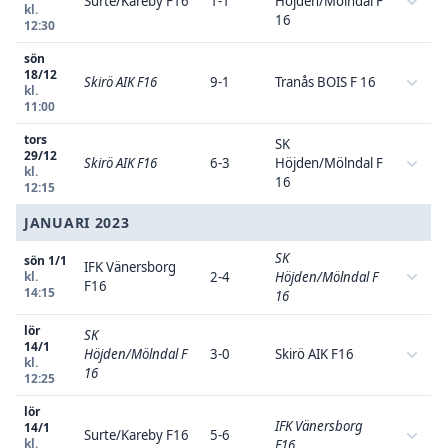
Surte/Kareby F16
1-1
Höjden/Mölndal F
kl.
16
12:30
sön
18/12
Skirö AIK F16
9-1
Tranås BOIS F 16
kl.
11:00
tors
SK
29/12
Skirö AIK F16
6-3
Höjden/Mölndal F
kl.
16
12:15
JANUARI 2023
SK
sön 1/1
IFK Vänersborg
kl.
2-4
Höjden/Mölndal F
F16
14:15
16
lör
SK
14/1
Höjden/Mölndal F
3-0
Skirö AIK F16
kl.
16
12:25
lör
IFK Vänersborg
14/1
Surte/Kareby F16
5-6
kl.
F16