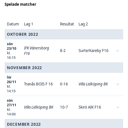
Spelade matcher
Datum
Lag 1
Resultat
Lag 2
OKTOBER 2022
sön
IFK Vänersborg
23/10
8-2
Surte/Kareby F16
kl.
F16
16:15
NOVEMBER 2022
lör
26/11
Tranås BOIS F 16
0-16
Villa Lidköping BK
kl.
14:15
sön
27/11
Villa Lidköping BK
10-7
Skirö AIK F16
kl.
14:00
DECEMBER 2022