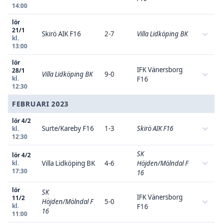
14:00
lör
21/1
Skirö AIK F16
2-7
Villa Lidköping BK
kl.
13:00
lör
IFK Vänersborg
28/1
Villa Lidköping BK
9-0
kl.
F16
12:30
FEBRUARI 2023
lör 4/2
Surte/Kareby F16
1-3
Skirö AIK F16
kl.
12:30
SK
lör 4/2
kl.
Villa Lidköping BK
4-6
Höjden/Mölndal F
17:30
16
lör
SK
IFK Vänersborg
11/2
Höjden/Mölndal F
5-0
kl.
F16
16
11:00