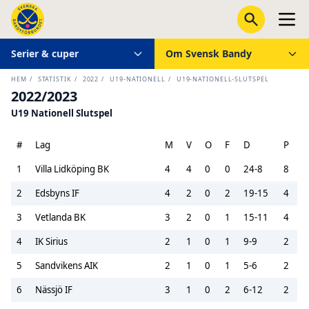
Serier & cuper
Om Svensk Bandy
HEM
/
STATISTIK
/
2022
/
U19-NATIONELL
/
U19-NATIONELL-SLUTSPEL
2022/2023
U19 Nationell Slutspel
#
Lag
M
V
O
F
D
P
1
Villa Lidköping BK
4
4
0
0
24-8
8
2
Edsbyns IF
4
2
0
2
19-15
4
3
Vetlanda BK
3
2
0
1
15-11
4
4
IK Sirius
2
1
0
1
9-9
2
5
Sandvikens AIK
2
1
0
1
5-6
2
6
Nässjö IF
3
1
0
2
6-12
2