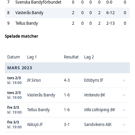
7
Svenska Bandyförbundet
0
0
0
0
0-0
0
8
Västerås Bandy
2
0
0
2
6-12
0
9
Tellus Bandy
2
0
0
2
2-13
0
Spelade matcher
Datum
Lag 1
Resultat
Lag 2
MARS 2023
tors 2/3
IK Sirius
4-3
Edsbyns IF
kl. 19:00
tors 2/3
Västerås Bandy
1-6
Vetlanda BK
kl. 19:00
fre 3/3
Tellus Bandy
1-6
Villa Lidköping BK
kl. 19:00
fre 3/3
Nässjö IF
3-1
Sandvikens AIK
kl. 19:00