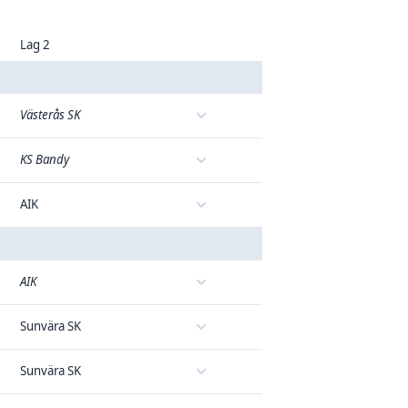
Lag 2
Västerås SK
KS Bandy
AIK
AIK
Sunvära SK
Sunvära SK