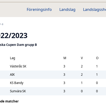
Föreningsinfo
Landslag
Landslagss
P-B
022/2023
ska Cupen Dam grupp B
Lag
M
V
O
Västerås SK
3
2
1
AIK
3
2
1
KS Bandy
3
1
0
Sunvära SK
3
0
0
ade matcher