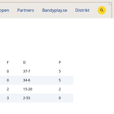
hopen
Partners
Bandyplay.se
Distrikt
F
D
P
0
37-7
5
0
34-6
5
2
15-20
2
3
2-55
0