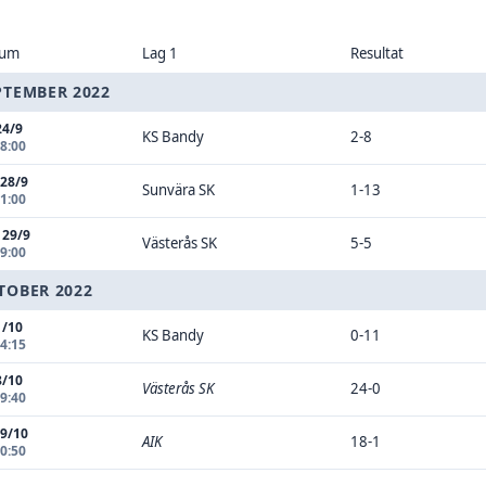
tum
Lag 1
Resultat
PTEMBER 2022
24/9
KS Bandy
2-8
18:00
 28/9
Sunvära SK
1-13
21:00
 29/9
Västerås SK
5-5
19:00
TOBER 2022
1/10
KS Bandy
0-11
14:15
8/10
Västerås SK
24-0
19:40
 9/10
AIK
18-1
10:50