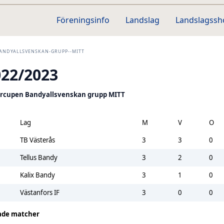
Föreningsinfo
Landslag
Landslagss
ANDYALLSVENSKAN-GRUPP--MITT
022/2023
rcupen Bandyallsvenskan grupp MITT
Lag
M
V
O
TB Västerås
3
3
0
Tellus Bandy
3
2
0
Kalix Bandy
3
1
0
Västanfors IF
3
0
0
ade matcher