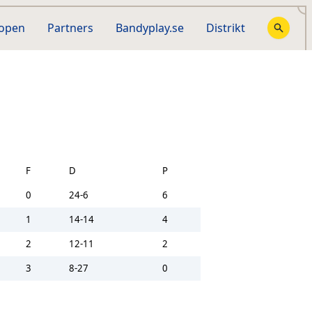
hopen
Partners
Bandyplay.se
Distrikt
F
D
P
0
24-6
6
1
14-14
4
2
12-11
2
3
8-27
0