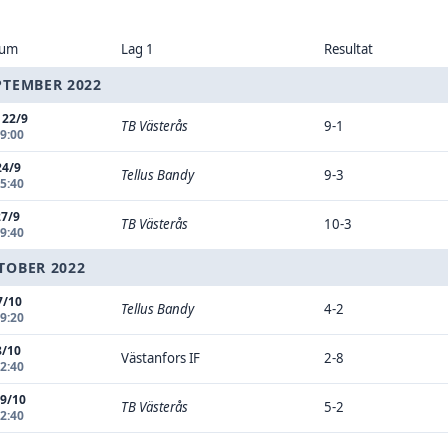
tum
Lag 1
Resultat
PTEMBER 2022
 22/9
TB Västerås
9-1
19:00
24/9
Tellus Bandy
9-3
15:40
27/9
TB Västerås
10-3
19:40
TOBER 2022
7/10
Tellus Bandy
4-2
19:20
8/10
Västanfors IF
2-8
12:40
 9/10
TB Västerås
5-2
12:40