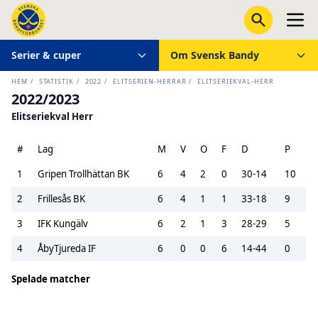
Serier & cuper
Om Svensk Bandy
HEM
/
STATISTIK
/
2022
/
ELITSERIEN-HERRAR
/
ELITSERIEKVAL-HERR
2022/2023
Elitseriekval Herr
#
Lag
M
V
O
F
D
P
1
Gripen Trollhättan BK
6
4
2
0
30-14
10
2
Frillesås BK
6
4
1
1
33-18
9
3
IFK Kungälv
6
2
1
3
28-29
5
4
ÅbyTjureda IF
6
0
0
6
14-44
0
Spelade matcher