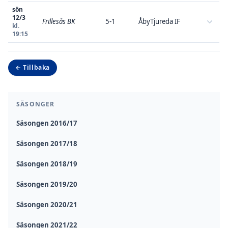
sön
12/3
Frillesås BK
5-1
ÅbyTjureda IF
kl.
19:15
← Tillbaka
SÄSONGER
Säsongen 2016/17
Säsongen 2017/18
Säsongen 2018/19
Säsongen 2019/20
Säsongen 2020/21
Säsongen 2021/22