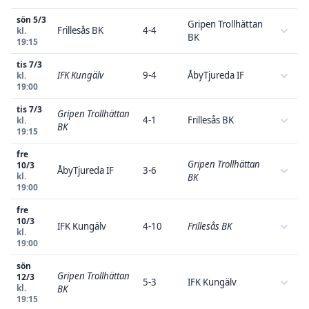
sön 5/3
Gripen Trollhättan
Frillesås BK
4-4
kl.
BK
19:15
tis 7/3
IFK Kungälv
9-4
ÅbyTjureda IF
kl.
19:00
tis 7/3
Gripen Trollhättan
4-1
Frillesås BK
kl.
BK
19:15
fre
Gripen Trollhättan
10/3
ÅbyTjureda IF
3-6
kl.
BK
19:00
fre
10/3
IFK Kungälv
4-10
Frillesås BK
kl.
19:00
sön
Gripen Trollhättan
12/3
5-3
IFK Kungälv
kl.
BK
19:15