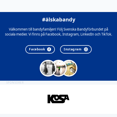
#älskabandy
Välkommen till bandyfamiljen! Följ Svenska Bandyförbundet på
sociala medier. Vi finns på Facebook, Instagram, LinkedIn och TikTok.
Facebook
Instagram
SPONSORER
Sidfot