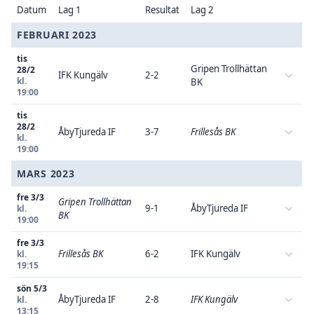
Datum
Lag 1
Resultat
Lag 2
FEBRUARI 2023
tis
Gripen Trollhättan
28/2
IFK Kungälv
2-2
kl.
BK
19:00
tis
28/2
ÅbyTjureda IF
3-7
Frillesås BK
kl.
19:00
MARS 2023
fre 3/3
Gripen Trollhättan
9-1
ÅbyTjureda IF
kl.
BK
19:00
fre 3/3
Frillesås BK
6-2
IFK Kungälv
kl.
19:15
sön 5/3
ÅbyTjureda IF
2-8
IFK Kungälv
kl.
13:15