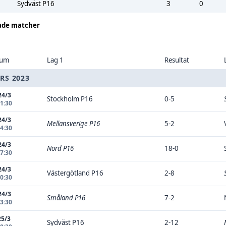
Sydväst P16
3
0
ade matcher
tum
Lag 1
Resultat
RS 2023
24/3
Stockholm P16
0-5
11:30
24/3
Mellansverige P16
5-2
14:30
24/3
Nord P16
18-0
17:30
24/3
Västergötland P16
2-8
20:30
24/3
Småland P16
7-2
23:30
25/3
Sydväst P16
2-12