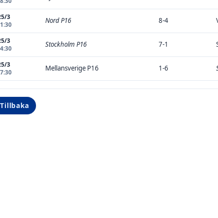
08:30
25/3
Nord P16
8-4
11:30
25/3
Stockholm P16
7-1
14:30
25/3
Mellansverige P16
1-6
17:30
Tillbaka