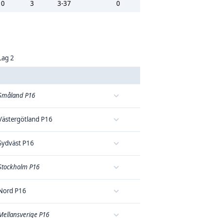
0
3
3-37
0
Lag 2
Småland P16
Västergötland P16
Sydväst P16
Stockholm P16
Nord P16
Mellansverige P16