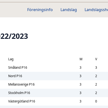
Föreningsinfo
Landslag
Landslagss
022/2023
Lag
M
V
Småland P16
3
3
Nord P16
3
2
Mellansverige P16
3
2
Stockholm P16
3
2
Västergötland P16
3
0