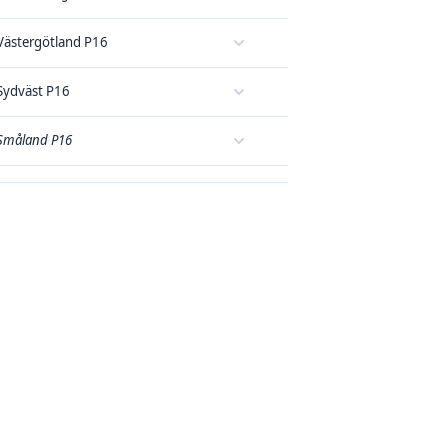
Västergötland P16
Sydväst P16
Småland P16