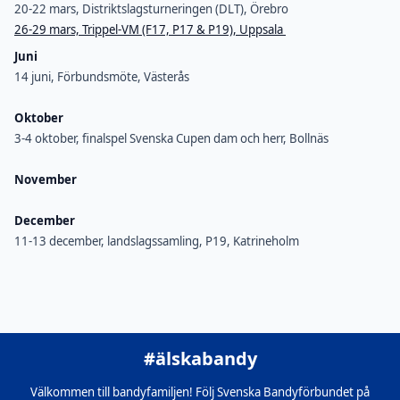
20-22 mars, Distriktslagsturneringen (DLT), Örebro
26-29 mars, Trippel-VM (F17, P17 & P19), Uppsala
Juni
14 juni, Förbundsmöte, Västerås
Oktober
3-4 oktober, finalspel Svenska Cupen dam och herr, Bollnäs
November
December
11-13 december, landslagssamling, P19, Katrineholm
#älskabandy
Välkommen till bandyfamiljen! Följ Svenska Bandyförbundet på