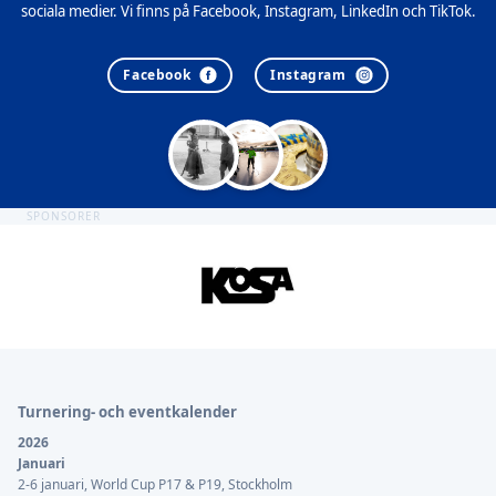
sociala medier. Vi finns på Facebook, Instagram, LinkedIn och TikTok.
Facebook
Instagram
SPONSORER
Sidfot
Turnering- och eventkalender
2026
Januari
2-6 januari, World Cup P17 & P19, Stockholm