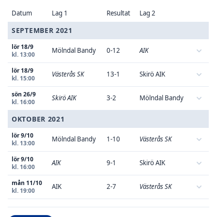
Datum
Lag 1
Resultat
Lag 2
SEPTEMBER 2021
lör 18/9
Mölndal Bandy
0-12
AIK
kl. 13:00
lör 18/9
Västerås SK
13-1
Skirö AIK
kl. 15:00
sön 26/9
Skirö AIK
3-2
Mölndal Bandy
kl. 16:00
OKTOBER 2021
lör 9/10
Mölndal Bandy
1-10
Västerås SK
kl. 13:00
lör 9/10
AIK
9-1
Skirö AIK
kl. 16:00
mån 11/10
AIK
2-7
Västerås SK
kl. 19:00