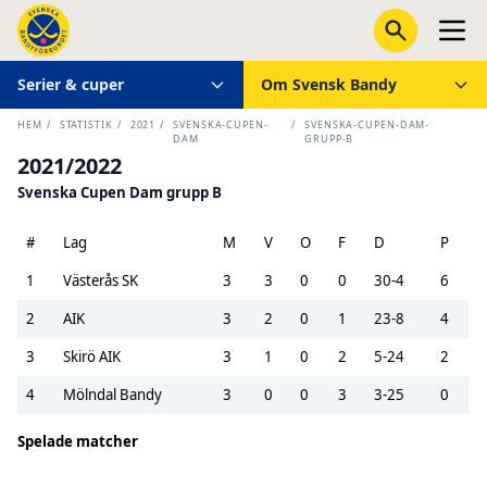
Serier & cuper
Om Svensk Bandy
HEM
/
STATISTIK
/
2021
/
SVENSKA-CUPEN-
/
SVENSKA-CUPEN-DAM-
DAM
GRUPP-B
2021/2022
Svenska Cupen Dam grupp B
#
Lag
M
V
O
F
D
P
1
Västerås SK
3
3
0
0
30-4
6
2
AIK
3
2
0
1
23-8
4
3
Skirö AIK
3
1
0
2
5-24
2
4
Mölndal Bandy
3
0
0
3
3-25
0
Spelade matcher