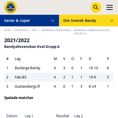
Serier & cuper
Om Svensk Bandy
HEM
/
STATISTIK
/
2021
/
BANDYALLSVENSKAN
/
BANDYALLSVENSKAN-KVAL-
GRUPP-A
2021/2022
Bandyallsvenskan Kval Grupp A
#
Lag
M
V
O
F
D
P
1
Borlänge Bandy
4
3
0
1
16-10
6
2
Falu BS
4
2
1
1
19-9
5
3
Gustavsbergs IF
4
0
1
3
8-24
1
Spelade matcher
Datum
Lag 1
Resultat
Lag 2