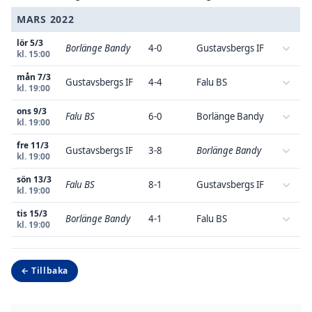
MARS 2022
lör 5/3
Borlänge Bandy
4-0
Gustavsbergs IF
kl. 15:00
mån 7/3
Gustavsbergs IF
4-4
Falu BS
kl. 19:00
ons 9/3
Falu BS
6-0
Borlänge Bandy
kl. 19:00
fre 11/3
Gustavsbergs IF
3-8
Borlänge Bandy
kl. 19:00
sön 13/3
Falu BS
8-1
Gustavsbergs IF
kl. 19:00
tis 15/3
Borlänge Bandy
4-1
Falu BS
kl. 19:00
← Tillbaka