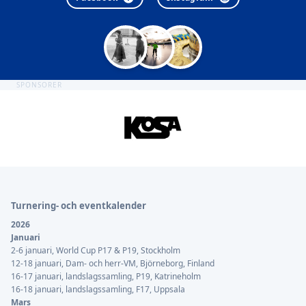
SPONSORER
Sidfot
Turnering- och eventkalender
2026
Januari
2-6 januari, World Cup P17 & P19, Stockholm
12-18 januari, Dam- och herr-VM, Björneborg, Finland
16-17 januari, landslagssamling, P19, Katrineholm
16-18 januari, landslagssamling, F17, Uppsala
Mars