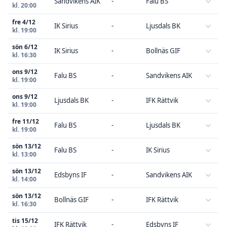
Sandvikens AIK
-
Falu BS
kl. 20:00
fre 4/12
IK Sirius
-
Ljusdals BK
kl. 19:00
sön 6/12
IK Sirius
-
Bollnäs GIF
kl. 16:30
ons 9/12
Falu BS
-
Sandvikens AIK
kl. 19:00
ons 9/12
Ljusdals BK
-
IFK Rättvik
kl. 19:00
fre 11/12
Falu BS
-
Ljusdals BK
kl. 19:00
sön 13/12
Falu BS
-
IK Sirius
kl. 13:00
sön 13/12
Edsbyns IF
-
Sandvikens AIK
kl. 14:00
sön 13/12
Bollnäs GIF
-
IFK Rättvik
kl. 16:30
tis 15/12
IFK Rättvik
-
Edsbyns IF