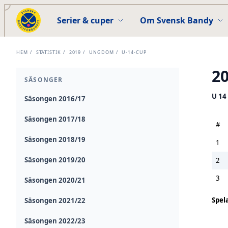
Serier & cuper
Om Svensk Bandy
HEM
/
STATISTIK
/
2019
/
UNGDOM
/
U-14-CUP
2
SÄSONGER
U 14
Säsongen 2016/17
Säsongen 2017/18
#
Säsongen 2018/19
1
Säsongen 2019/20
2
3
Säsongen 2020/21
Spel
Säsongen 2021/22
Säsongen 2022/23