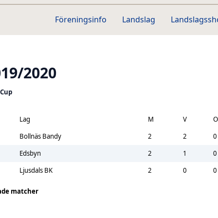
Föreningsinfo
Landslag
Landslagss
019/2020
 Cup
Lag
M
V
O
Bollnäs Bandy
2
2
0
Edsbyn
2
1
0
Ljusdals BK
2
0
0
ade matcher