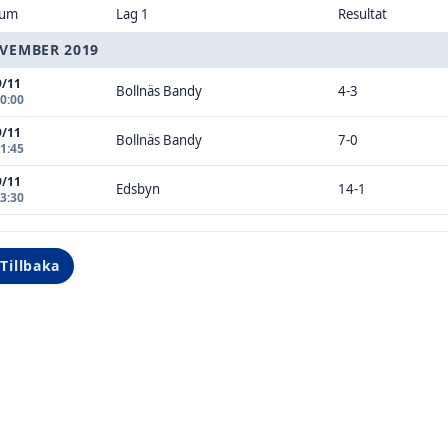
tum
Lag 1
Resultat
VEMBER 2019
9/11
Bollnäs Bandy
4-3
10:00
9/11
Bollnäs Bandy
7-0
11:45
9/11
Edsbyn
14-1
13:30
Tillbaka