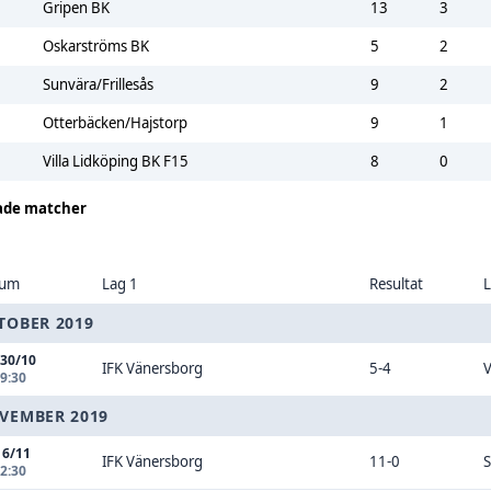
Gripen BK
13
3
Oskarströms BK
5
2
Sunvära/Frillesås
9
2
Otterbäcken/Hajstorp
9
1
Villa Lidköping BK F15
8
0
ade matcher
tum
Lag 1
Resultat
L
TOBER 2019
 30/10
IFK Vänersborg
5-4
V
19:30
VEMBER 2019
16/11
IFK Vänersborg
11-0
S
12:30