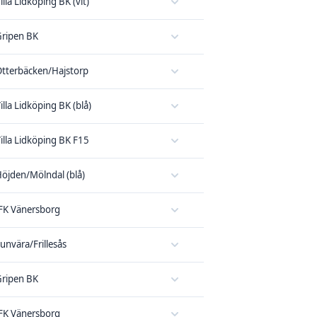
illa Lidköping BK (vit)
ripen BK
tterbäcken/Hajstorp
illa Lidköping BK (blå)
illa Lidköping BK F15
öjden/Mölndal (blå)
FK Vänersborg
unvära/Frillesås
ripen BK
FK Vänersborg