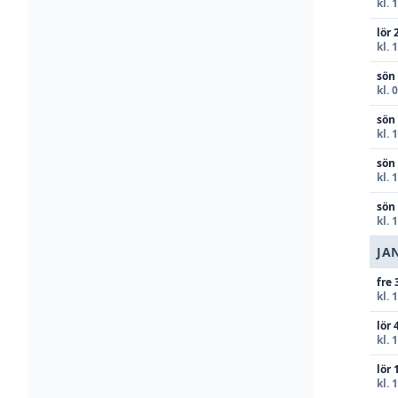
kl. 
lör 
kl. 
sön
kl. 
sön
kl. 
sön
kl. 
sön
kl. 
JA
fre 
kl. 
lör 
kl. 
lör 
kl. 