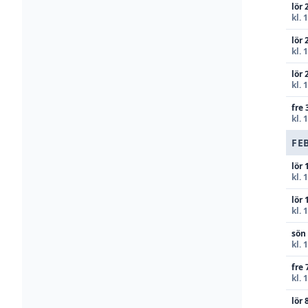
lör 
kl. 
lör 
kl. 
lör 
kl. 
fre 
kl. 
FE
lör 
kl. 
lör 
kl. 
sön
kl. 
fre 
kl. 
lör 