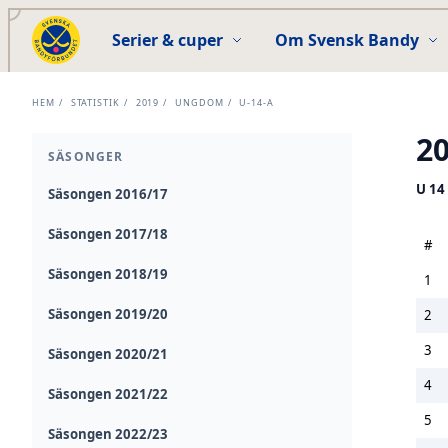
Serier & cuper
Om Svensk Bandy
HEM
/
STATISTIK
/
2019
/
UNGDOM
/
U-14-A
2
SÄSONGER
U 14
Säsongen 2016/17
Säsongen 2017/18
#
Säsongen 2018/19
1
Säsongen 2019/20
2
3
Säsongen 2020/21
4
Säsongen 2021/22
5
Säsongen 2022/23