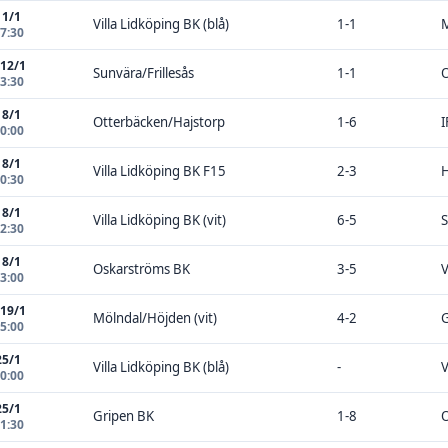
11/1
Villa Lidköping BK (blå)
1-1
M
17:30
 12/1
Sunvära/Frillesås
1-1
O
13:30
18/1
Otterbäcken/Hajstorp
1-6
I
00:00
18/1
Villa Lidköping BK F15
2-3
H
10:30
18/1
Villa Lidköping BK (vit)
6-5
S
12:30
18/1
Oskarströms BK
3-5
V
13:00
 19/1
Mölndal/Höjden (vit)
4-2
G
15:00
25/1
Villa Lidköping BK (blå)
-
V
00:00
25/1
Gripen BK
1-8
O
11:30