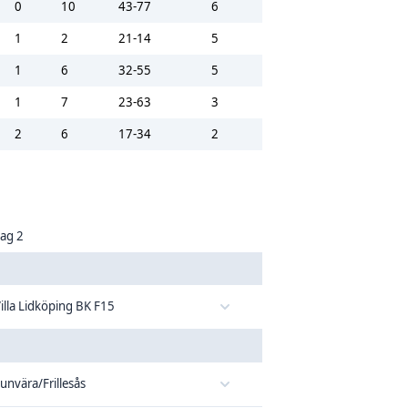
0
10
43-77
6
1
2
21-14
5
1
6
32-55
5
1
7
23-63
3
2
6
17-34
2
ag 2
illa Lidköping BK F15
unvära/Frillesås