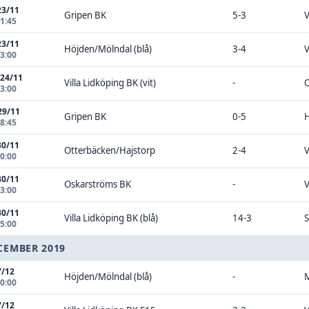
23/11
Gripen BK
5-3
V
11:45
23/11
Höjden/Mölndal (blå)
3-4
V
13:00
 24/11
Villa Lidköping BK (vit)
-
O
13:00
29/11
Gripen BK
0-5
H
18:45
30/11
Otterbäcken/Hajstorp
2-4
V
00:00
30/11
Oskarströms BK
-
V
13:00
30/11
Villa Lidköping BK (blå)
14-3
S
15:00
CEMBER 2019
7/12
Höjden/Mölndal (blå)
-
M
00:00
7/12