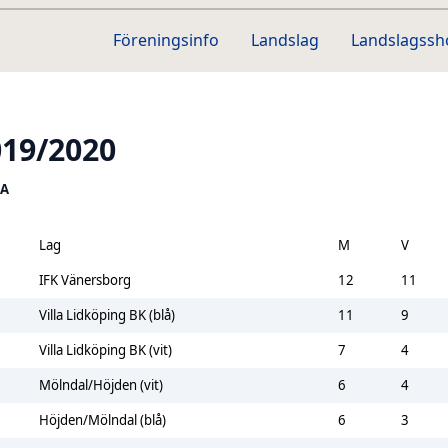
Föreningsinfo
Landslag
Landslagss
019/2020
 A
Lag
M
V
IFK Vänersborg
12
11
Villa Lidköping BK (blå)
11
9
Villa Lidköping BK (vit)
7
4
Mölndal/Höjden (vit)
6
4
Höjden/Mölndal (blå)
6
3