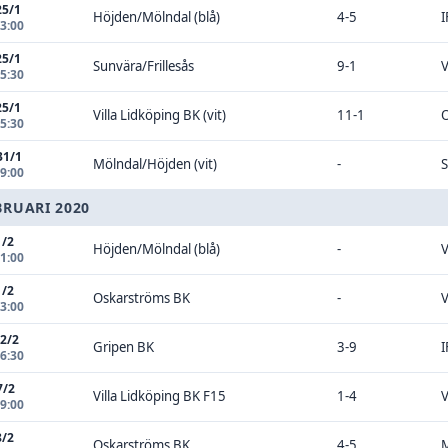
25/1
Höjden/Mölndal (blå)
4-5
I
13:00
25/1
Sunvära/Frillesås
9-1
V
15:30
25/1
Villa Lidköping BK (vit)
11-1
O
15:30
31/1
Mölndal/Höjden (vit)
-
S
19:00
BRUARI 2020
1/2
Höjden/Mölndal (blå)
-
V
11:00
1/2
Oskarströms BK
-
V
13:00
 2/2
Gripen BK
3-9
I
16:30
7/2
Villa Lidköping BK F15
1-4
V
19:00
8/2
Oskarströms BK
4-5
M