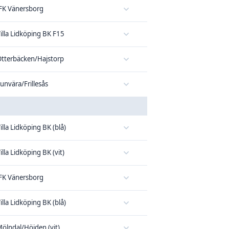
FK Vänersborg
illa Lidköping BK F15
tterbäcken/Hajstorp
unvära/Frillesås
illa Lidköping BK (blå)
illa Lidköping BK (vit)
FK Vänersborg
illa Lidköping BK (blå)
ölndal/Höjden (vit)