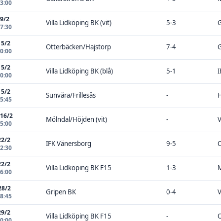
13:00
 9/2
Villa Lidköping BK (vit)
5-3
G
17:30
15/2
Otterbäcken/Hajstorp
7-4
G
00:00
15/2
Villa Lidköping BK (blå)
5-1
I
10:00
15/2
Sunvära/Frillesås
-
H
15:45
 16/2
Mölndal/Höjden (vit)
-
V
15:00
22/2
IFK Vänersborg
9-5
O
12:30
22/2
Villa Lidköping BK F15
1-3
M
16:00
28/2
Gripen BK
0-4
V
18:45
29/2
Villa Lidköping BK F15
-
O
00:00