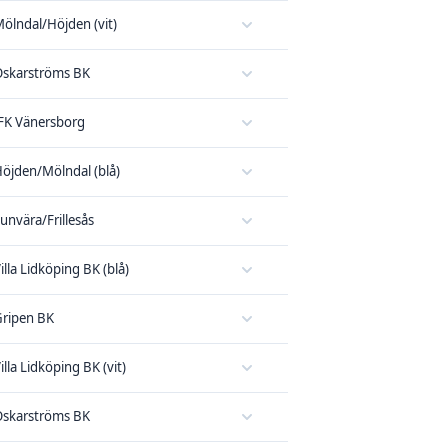
ölndal/Höjden (vit)
skarströms BK
FK Vänersborg
öjden/Mölndal (blå)
unvära/Frillesås
illa Lidköping BK (blå)
ripen BK
illa Lidköping BK (vit)
skarströms BK