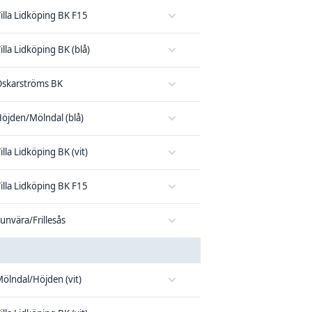
illa Lidköping BK F15
illa Lidköping BK (blå)
skarströms BK
öjden/Mölndal (blå)
illa Lidköping BK (vit)
illa Lidköping BK F15
unvära/Frillesås
ölndal/Höjden (vit)