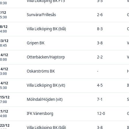
Villa Lidköping BK F15
3-3
V
10:30
7/12
Sunvära/Frillesås
2-6
G
15:30
 8/12
Villa Lidköping BK (blå)
8-3
O
14:00
13/12
Gripen BK
3-8
V
18:45
14/12
Otterbäcken/Hajstorp
2-2
V
00:00
14/12
Oskarströms BK
-
H
13:00
14/12
Villa Lidköping BK (vit)
4-5
I
15:30
 15/12
Mölndal/Höjden (vit)
7-1
S
17:00
21/12
IFK Vänersborg
12-0
G
14:00
 22/12
Villa Lidköping BK (blå)
3-8
I