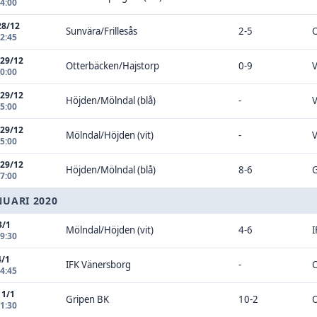
14:00
28/12
Sunvära/Frillesås
2-5
O
12:45
 29/12
Otterbäcken/Hajstorp
0-9
V
00:00
 29/12
Höjden/Mölndal (blå)
-
V
15:00
 29/12
Mölndal/Höjden (vit)
-
V
15:00
 29/12
Höjden/Mölndal (blå)
8-6
G
17:00
NUARI 2020
3/1
Mölndal/Höjden (vit)
4-6
I
19:30
4/1
IFK Vänersborg
-
O
14:45
11/1
Gripen BK
10-2
O
11:30