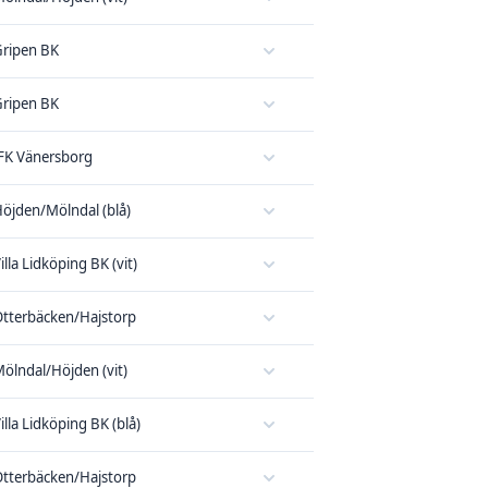
ripen BK
ripen BK
FK Vänersborg
öjden/Mölndal (blå)
illa Lidköping BK (vit)
tterbäcken/Hajstorp
ölndal/Höjden (vit)
illa Lidköping BK (blå)
tterbäcken/Hajstorp