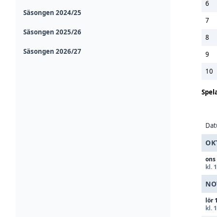
6
Säsongen 2024/25
7
Säsongen 2025/26
8
Säsongen 2026/27
9
10
Spel
Da
OK
ons
kl. 
NO
lör 
kl. 