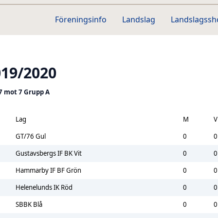
Föreningsinfo
Landslag
Landslagss
019/2020
7 mot 7 Grupp A
Lag
M
V
GT/76 Gul
0
0
Gustavsbergs IF BK Vit
0
0
Hammarby IF BF Grön
0
0
Helenelunds IK Röd
0
0
SBBK Blå
0
0