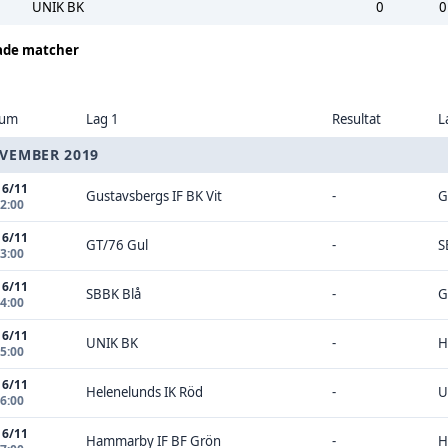
UNIK BK
0
0
ade matcher
tum
Lag 1
Resultat
L
VEMBER 2019
16/11
Gustavsbergs IF BK Vit
-
G
12:00
16/11
GT/76 Gul
-
S
13:00
16/11
SBBK Blå
-
G
14:00
16/11
UNIK BK
-
H
15:00
16/11
Helenelunds IK Röd
-
U
16:00
16/11
Hammarby IF BF Grön
-
H