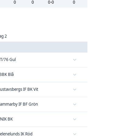
0
0
0-0
0
ag 2
T/76 Gul
BBK Blå
ustavsbergs IF BK Vit
ammarby IF BF Grön
NIK BK
elenelunds IK Röd