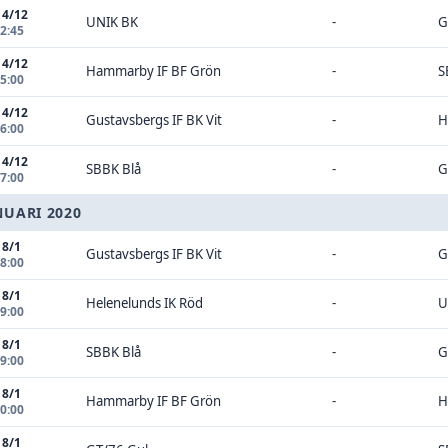
14/12
UNIK BK
-
G
12:45
14/12
Hammarby IF BF Grön
-
S
15:00
14/12
Gustavsbergs IF BK Vit
-
H
16:00
14/12
SBBK Blå
-
G
17:00
NUARI 2020
18/1
Gustavsbergs IF BK Vit
-
G
08:00
18/1
Helenelunds IK Röd
-
U
09:00
18/1
SBBK Blå
-
G
09:00
18/1
Hammarby IF BF Grön
-
H
10:00
18/1