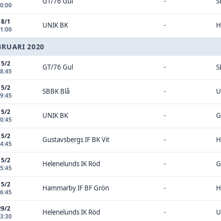
GT/76 Gul
-
S
10:00
18/1
UNIK BK
-
H
11:00
BRUARI 2020
15/2
GT/76 Gul
-
S
08:45
15/2
SBBK Blå
-
U
09:45
15/2
UNIK BK
-
G
10:45
15/2
Gustavsbergs IF BK Vit
-
H
14:45
15/2
Helenelunds IK Röd
-
G
15:45
15/2
Hammarby IF BF Grön
-
H
16:45
29/2
Helenelunds IK Röd
-
U
13:30