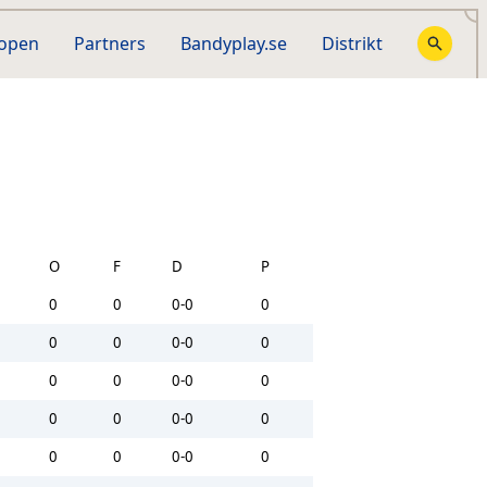
hopen
Partners
Bandyplay.se
Distrikt
O
F
D
P
0
0
0-0
0
0
0
0-0
0
0
0
0-0
0
0
0
0-0
0
0
0
0-0
0