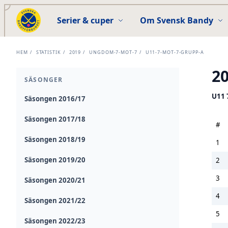
Serier & cuper
Om Svensk Bandy
HEM
/
STATISTIK
/
2019
/
UNGDOM-7-MOT-7
/
U11-7-MOT-7-GRUPP-A
2
SÄSONGER
U11 
Säsongen 2016/17
Säsongen 2017/18
#
Säsongen 2018/19
1
Säsongen 2019/20
2
3
Säsongen 2020/21
4
Säsongen 2021/22
5
Säsongen 2022/23