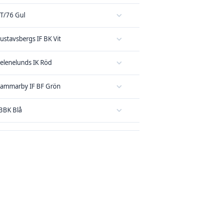
T/76 Gul
ustavsbergs IF BK Vit
elenelunds IK Röd
ammarby IF BF Grön
BBK Blå