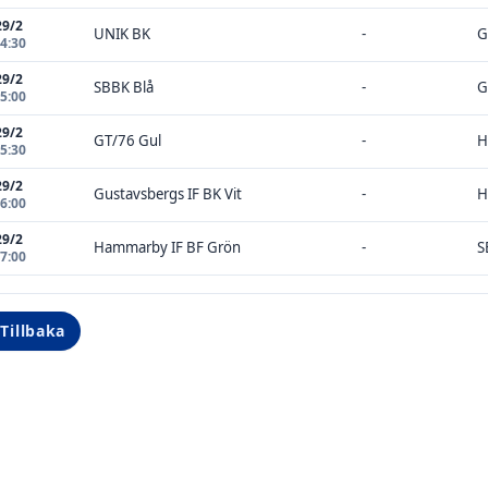
29/2
UNIK BK
-
G
14:30
29/2
SBBK Blå
-
G
15:00
29/2
GT/76 Gul
-
H
15:30
29/2
Gustavsbergs IF BK Vit
-
H
16:00
29/2
Hammarby IF BF Grön
-
S
17:00
Tillbaka