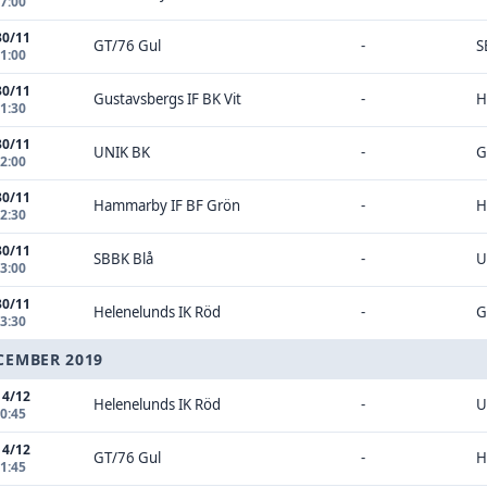
17:00
30/11
GT/76 Gul
-
S
11:00
30/11
Gustavsbergs IF BK Vit
-
H
11:30
30/11
UNIK BK
-
G
12:00
30/11
Hammarby IF BF Grön
-
H
12:30
30/11
SBBK Blå
-
U
13:00
30/11
Helenelunds IK Röd
-
G
13:30
CEMBER 2019
14/12
Helenelunds IK Röd
-
U
10:45
14/12
GT/76 Gul
-
H
11:45