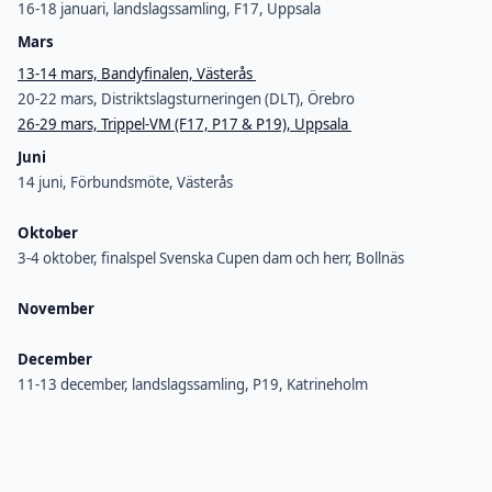
16-18 januari, landslagssamling, F17, Uppsala
Mars
13-14 mars, Bandyfinalen, Västerås
20-22 mars, Distriktslagsturneringen (DLT), Örebro
26-29 mars, Trippel-VM (F17, P17 & P19), Uppsala
Juni
14 juni, Förbundsmöte, Västerås
Oktober
3-4 oktober, finalspel Svenska Cupen dam och herr, Bollnäs
November
December
11-13 december, landslagssamling, P19, Katrineholm