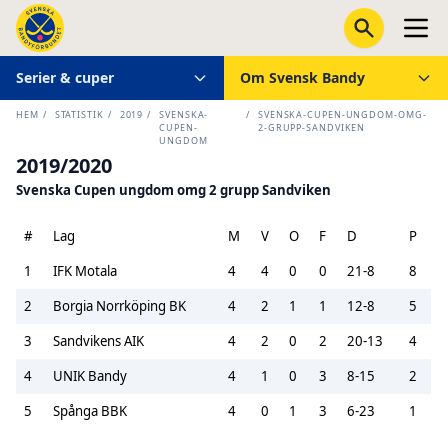
Serier & cuper
Om Svensk Bandy
HEM
/
STATISTIK
/
2019
/
SVENSKA-
/
SVENSKA-CUPEN-UNGDOM-OMG-
CUPEN-
2-GRUPP-SANDVIKEN
UNGDOM
2019/2020
Svenska Cupen ungdom omg 2 grupp Sandviken
#
Lag
M
V
O
F
D
P
1
IFK Motala
4
4
0
0
21-8
8
2
Borgia Norrköping BK
4
2
1
1
12-8
5
3
Sandvikens AIK
4
2
0
2
20-13
4
4
UNIK Bandy
4
1
0
3
8-15
2
5
Spånga BBK
4
0
1
3
6-23
1