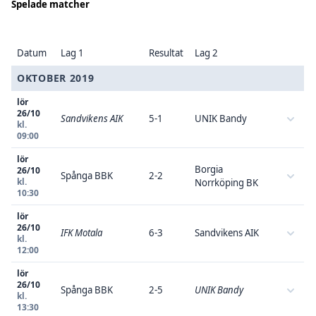
Spelade matcher
Datum
Lag 1
Resultat
Lag 2
OKTOBER 2019
lör
26/10
Sandvikens AIK
5-1
UNIK Bandy
kl.
09:00
lör
Borgia
26/10
Spånga BBK
2-2
kl.
Norrköping BK
10:30
lör
26/10
IFK Motala
6-3
Sandvikens AIK
kl.
12:00
lör
26/10
Spånga BBK
2-5
UNIK Bandy
kl.
13:30