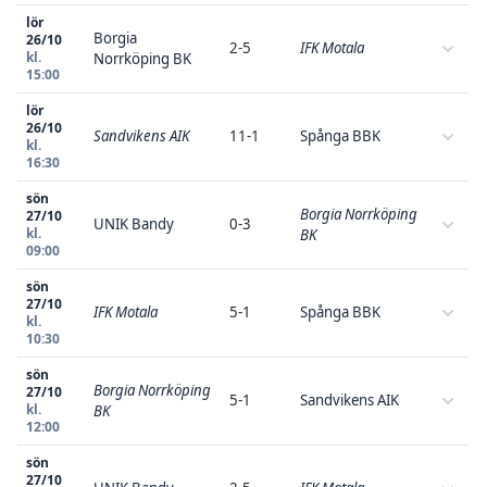
lör
Borgia
26/10
2-5
IFK Motala
kl.
Norrköping BK
15:00
lör
26/10
Sandvikens AIK
11-1
Spånga BBK
kl.
16:30
sön
Borgia Norrköping
27/10
UNIK Bandy
0-3
kl.
BK
09:00
sön
27/10
IFK Motala
5-1
Spånga BBK
kl.
10:30
sön
Borgia Norrköping
27/10
5-1
Sandvikens AIK
kl.
BK
12:00
sön
27/10