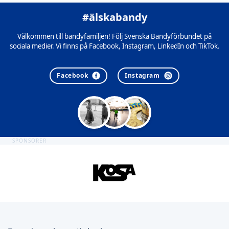
#älskabandy
Välkommen till bandyfamiljen! Följ Svenska Bandyförbundet på
sociala medier. Vi finns på Facebook, Instagram, LinkedIn och TikTok.
Facebook
Instagram
SPONSORER
Sidfot