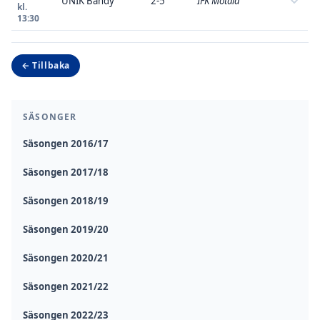
UNIK Bandy
2-5
IFK Motala
kl.
13:30
← Tillbaka
SÄSONGER
Säsongen 2016/17
Säsongen 2017/18
Säsongen 2018/19
Säsongen 2019/20
Säsongen 2020/21
Säsongen 2021/22
Säsongen 2022/23