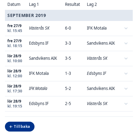
Datum
Lag 1
Resultat
Lag 2
SEPTEMBER 2019
fre 27/9
Västerås SK
6-0
IFK Motala
kl. 15:45
fre 27/9
Edsbyns IF
3-3
Sandvikens AIK
kl. 18:15
lör 28/9
Sandvikens AIK
3-5
Västerås SK
kl. 10:00
lör 28/9
IFK Motala
1-3
Edsbyns IF
kl. 12:00
lör 28/9
IFK Motala
5-2
Sandvikens AIK
kl. 17:30
lör 28/9
Edsbyns IF
2-5
Västerås SK
kl. 19:15
← Tillbaka