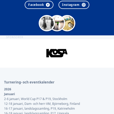
Facebook
Instagram
SPONSORER
Sidfot
Turnering- och eventkalender
2026
Januari
2-6 januari, World Cup P17 & P19, Stockholm
12-18 januari, Dam- och herr-VM, Björneborg, Finland
16-17 januari, landslagssamling, P19, Katrineholm
16-18 januari, landslagssamling, F17, Uppsala