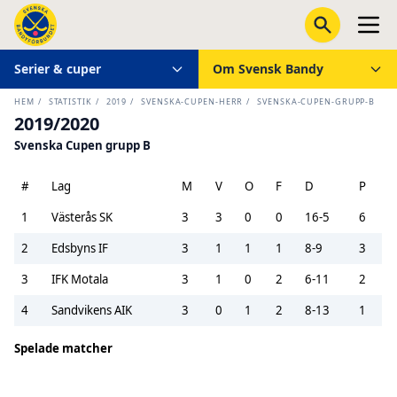
Serier & cuper
Om Svensk Bandy
HEM
/
STATISTIK
/
2019
/
SVENSKA-CUPEN-HERR
/
SVENSKA-CUPEN-GRUPP-B
2019/2020
Svenska Cupen grupp B
#
Lag
M
V
O
F
D
P
1
Västerås SK
3
3
0
0
16-5
6
2
Edsbyns IF
3
1
1
1
8-9
3
3
IFK Motala
3
1
0
2
6-11
2
4
Sandvikens AIK
3
0
1
2
8-13
1
Spelade matcher