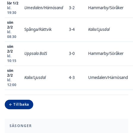
lör 1/2
Umedalen/Härnösand
3-2
Hammarby/Söråker
kl.
19:30
sön
2/2
Spånga/Rättvik
3-4
Kalix/Ljusdal
kl.
08:30
sön
2/2
Uppsala BoIS
3-0
Hammarby/Söråker
kl.
10:15
sön
2/2
Kalix/Ljusdal
4-3
Umedalen/Härnösand
kl.
12:00
← Tillbaka
SÄSONGER