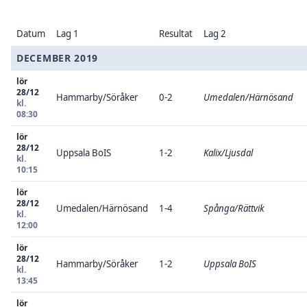
Datum
Lag 1
Resultat
Lag 2
DECEMBER 2019
lör
28/12
Hammarby/Söråker
0-2
Umedalen/Härnösand
kl.
08:30
lör
28/12
Uppsala BoIS
1-2
Kalix/Ljusdal
kl.
10:15
lör
28/12
Umedalen/Härnösand
1-4
Spånga/Rättvik
kl.
12:00
lör
28/12
Hammarby/Söråker
1-2
Uppsala BoIS
kl.
13:45
lör