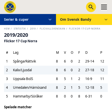
Serier & cuper
Om Svensk Bandy
HEM
/
STATISTIK
/
2019
/
FLICKALLSVENSKAN
/
FLICKOR-17-CUP-NORRA
2019/2020
Flickor 17 Cup Norra
#
Lag
M
V
O
F
D
P
1
Spånga/Rättvik
8
6
0
2
29-14
12
2
Kalix/Ljusdal
8
6
0
2
27-18
12
3
Uppsala BoIS
8
5
1
2
16-9
11
4
Umedalen/Härnösand
8
2
1
5
12-18
5
5
Hammarby/Söråker
8
0
0
8
6-31
0
Spelade matcher