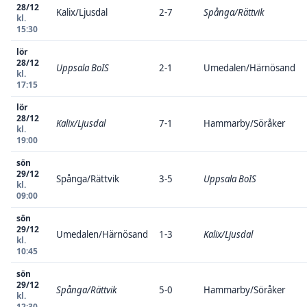
28/12
Kalix/Ljusdal
2-7
Spånga/Rättvik
kl.
15:30
lör
28/12
Uppsala BoIS
2-1
Umedalen/Härnösand
kl.
17:15
lör
28/12
Kalix/Ljusdal
7-1
Hammarby/Söråker
kl.
19:00
sön
29/12
Spånga/Rättvik
3-5
Uppsala BoIS
kl.
09:00
sön
29/12
Umedalen/Härnösand
1-3
Kalix/Ljusdal
kl.
10:45
sön
29/12
Spånga/Rättvik
5-0
Hammarby/Söråker
kl.
12:30