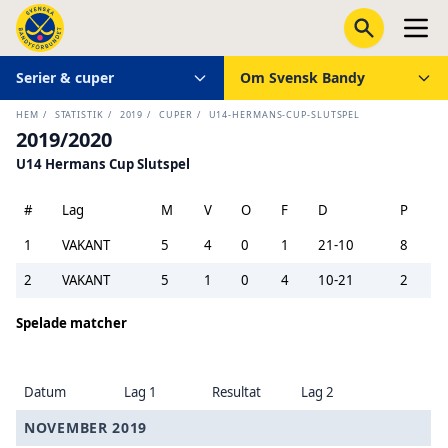
Serier & cuper
Om Svensk Bandy
HEM
/
STATISTIK
/
2019
/
CUPER
/
U14-HERMANS-CUP-SLUTSPEL
2019/2020
U14 Hermans Cup Slutspel
#
Lag
M
V
O
F
D
P
1
VAKANT
5
4
0
1
21-10
8
2
VAKANT
5
1
0
4
10-21
2
Spelade matcher
Datum
Lag 1
Resultat
Lag 2
NOVEMBER 2019