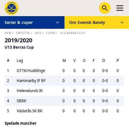
Serier & cuper
Om Svensk Bandy
HEM
/
STATISTIK
/
2019
/
CUPER
/
U13-BERRAS-CUP
2019/2020
U13 Berras Cup
#
Lag
M
V
O
F
D
P
1
GT76/Huddinge
0
0
0
0
0-0
0
2
Hammarby IF BF
0
0
0
0
0-0
0
3
Helenelunds IK
0
0
0
0
0-0
0
4
SBBK
0
0
0
0
0-0
0
5
Västerås SK BK
0
0
0
0
0-0
0
Spelade matcher