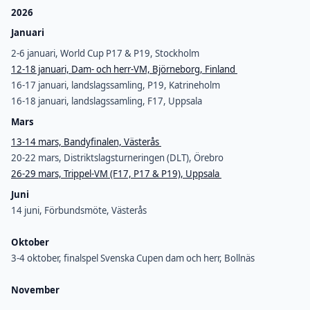
2026
Januari
2-6 januari, World Cup P17 & P19, Stockholm
12-18 januari, Dam- och herr-VM, Björneborg, Finland
16-17 januari, landslagssamling, P19, Katrineholm
16-18 januari, landslagssamling, F17, Uppsala
Mars
13-14 mars, Bandyfinalen, Västerås
20-22 mars, Distriktslagsturneringen (DLT), Örebro
26-29 mars, Trippel-VM (F17, P17 & P19), Uppsala
Juni
14 juni, Förbundsmöte, Västerås
Oktober
3-4 oktober, finalspel Svenska Cupen dam och herr, Bollnäs
November