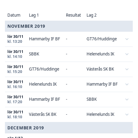
Datum
Lag 1
Resultat
Lag 2
NOVEMBER 2019
lör 30/11
Hammarby IF BF
-
GT76/Huddinge
kl. 13:20
lör 30/11
SBBK
-
Helenelunds IK
kl. 14:10
lör 30/11
GT76/Huddinge
-
Västerås SK BK
kl. 15:20
lör 30/11
Helenelunds IK
-
Hammarby IF BF
kl. 16:10
lör 30/11
Hammarby IF BF
-
SBBK
kl. 17:20
lör 30/11
Västerås SK BK
-
Helenelunds IK
kl. 18:10
DECEMBER 2019