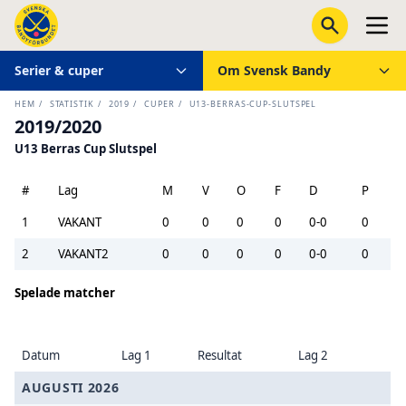
Serier & cuper
Om Svensk Bandy
HEM
/
STATISTIK
/
2019
/
CUPER
/
U13-BERRAS-CUP-SLUTSPEL
2019/2020
U13 Berras Cup Slutspel
#
Lag
M
V
O
F
D
P
1
VAKANT
0
0
0
0
0-0
0
2
VAKANT2
0
0
0
0
0-0
0
Spelade matcher
Datum
Lag 1
Resultat
Lag 2
AUGUSTI 2026