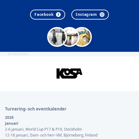
Facebook
Instagram
SPONSORER
Sidfot
Turnering- och eventkalender
2026
Januari
2-6 januari, World Cup P17 & P19, Stockholm
12-18 januari, Dam- och herr-VM, Björneborg, Finland