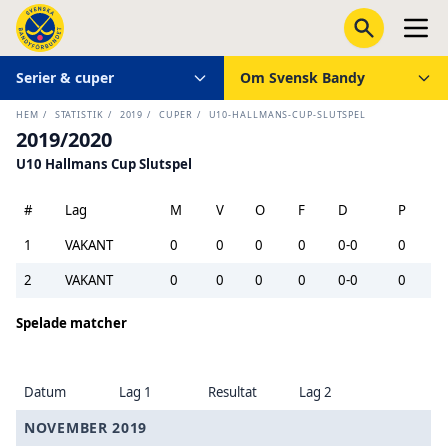
Serier & cuper
Om Svensk Bandy
HEM
/
STATISTIK
/
2019
/
CUPER
/
U10-HALLMANS-CUP-SLUTSPEL
2019/2020
U10 Hallmans Cup Slutspel
#
Lag
M
V
O
F
D
P
1
VAKANT
0
0
0
0
0-0
0
2
VAKANT
0
0
0
0
0-0
0
Spelade matcher
Datum
Lag 1
Resultat
Lag 2
NOVEMBER 2019