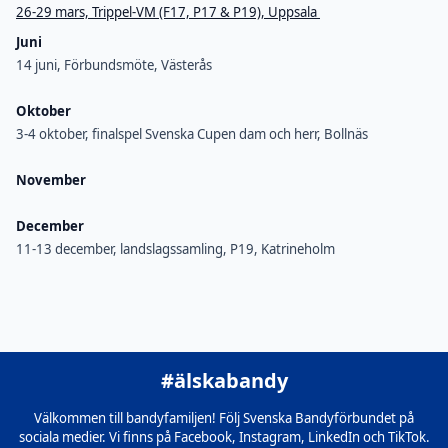
26-29 mars, Trippel-VM (F17, P17 & P19), Uppsala
Juni
14 juni, Förbundsmöte, Västerås
Oktober
3-4 oktober, finalspel Svenska Cupen dam och herr, Bollnäs
November
December
11-13 december, landslagssamling, P19, Katrineholm
#älskabandy
Välkommen till bandyfamiljen! Följ Svenska Bandyförbundet på
sociala medier. Vi finns på Facebook, Instagram, LinkedIn och TikTok.