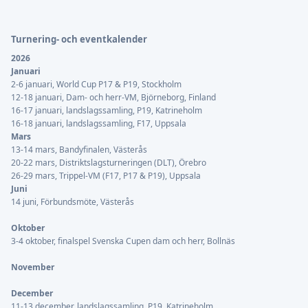
Sidfot
Turnering- och eventkalender
2026
Januari
2-6 januari, World Cup P17 & P19, Stockholm
12-18 januari, Dam- och herr-VM, Björneborg, Finland
16-17 januari, landslagssamling, P19, Katrineholm
16-18 januari, landslagssamling, F17, Uppsala
Mars
13-14 mars, Bandyfinalen, Västerås
20-22 mars, Distriktslagsturneringen (DLT), Örebro
26-29 mars, Trippel-VM (F17, P17 & P19), Uppsala
Juni
14 juni, Förbundsmöte, Västerås
Oktober
3-4 oktober, finalspel Svenska Cupen dam och herr, Bollnäs
November
December
11-13 december, landslagssamling, P19, Katrineholm