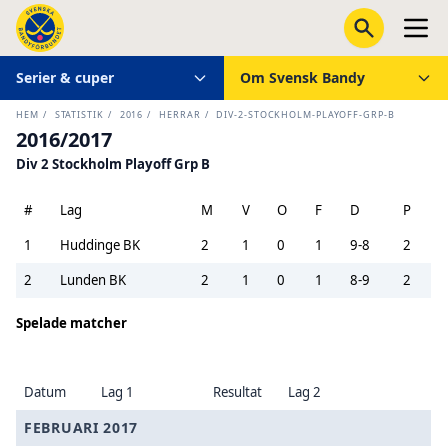
Serier & cuper
Om Svensk Bandy
HEM
/
STATISTIK
/
2016
/
HERRAR
/
DIV-2-STOCKHOLM-PLAYOFF-GRP-B
2016/2017
Div 2 Stockholm Playoff Grp B
#
Lag
M
V
O
F
D
P
1
Huddinge BK
2
1
0
1
9-8
2
2
Lunden BK
2
1
0
1
8-9
2
Spelade matcher
Datum
Lag 1
Resultat
Lag 2
FEBRUARI 2017