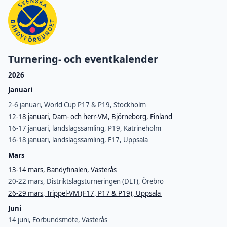
Turnering- och eventkalender
2026
Januari
2-6 januari, World Cup P17 & P19, Stockholm
12-18 januari, Dam- och herr-VM, Björneborg, Finland
16-17 januari, landslagssamling, P19, Katrineholm
16-18 januari, landslagssamling, F17, Uppsala
Mars
13-14 mars, Bandyfinalen, Västerås
20-22 mars, Distriktslagsturneringen (DLT), Örebro
26-29 mars, Trippel-VM (F17, P17 & P19), Uppsala
Juni
14 juni, Förbundsmöte, Västerås