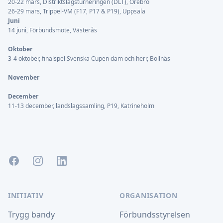
20-22 mars, Distriktslagsturneringen (DLT), Örebro
26-29 mars, Trippel-VM (F17, P17 & P19), Uppsala
Juni
14 juni, Förbundsmöte, Västerås
Oktober
3-4 oktober, finalspel Svenska Cupen dam och herr, Bollnäs
November
December
11-13 december, landslagssamling, P19, Katrineholm
Facebook
Instagram
LinkedIn
INITIATIV
ORGANISATION
Trygg bandy
Förbundsstyrelsen