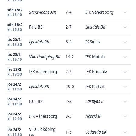
sön 18/2
Sandvikens AIK
7-4
IFK Vänersborg
kl. 15:10
sön 18/2
Falu BS
2-7
Ljusdals BK
kl. 15:30
tis 20/2
Ljusdals BK
6-2
IK Sirius
kl. 18:30
tis 20/2
Villa Lidköping BK
14-2
IFK Motala
kl. 19:15
fre 23/2
IFK Vänersborg
2-2
IFK Kungälv
kl. 19:00
lör 24/2
Ljusdals BK
29-0
IFK Rättvik
kl. 11:00
lör 24/2
Falu BS
2-8
Edsbyns IF
kl. 11:30
lör 24/2
IFK Vänersborg
3-5
Nässjö IF
kl. 12:00
Villa Lidköping
lör 24/2
1-5
Vetlanda BK
kl. 12:30
BK