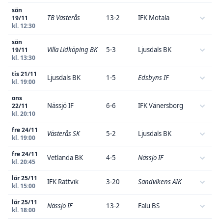
sön
TB Västerås
13-2
IFK Motala
19/11
kl. 12:30
sön
Villa Lidköping BK
5-3
Ljusdals BK
19/11
kl. 13:30
tis 21/11
Ljusdals BK
1-5
Edsbyns IF
kl. 19:00
ons
Nässjö IF
6-6
IFK Vänersborg
22/11
kl. 20:10
fre 24/11
Västerås SK
5-2
Ljusdals BK
kl. 19:00
fre 24/11
Vetlanda BK
4-5
Nässjö IF
kl. 20:45
lör 25/11
IFK Rättvik
3-20
Sandvikens AIK
kl. 15:00
lör 25/11
Nässjö IF
13-2
Falu BS
kl. 18:00