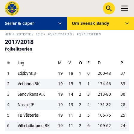
Serier & cuper
Om Svensk Bandy
HEM
/
STATISTIK
/
2017
/
POJKELITSERIEN
/
POJKELITSERIEN
2017/2018
Pojkelitserien
#
Lag
M
V
O
F
D
P
1
Edsbyns IF
19
18
1
0
200-48
37
2
Vetlanda BK
19
15
3
1
174-46
33
3
Sandvikens AIK
19
14
2
3
213-80
30
4
Nässjö IF
19
13
2
4
131-82
28
5
TB Västerås
19
11
3
5
106-76
25
6
Villa Lidköping BK
19
11
2
6
109-62
24