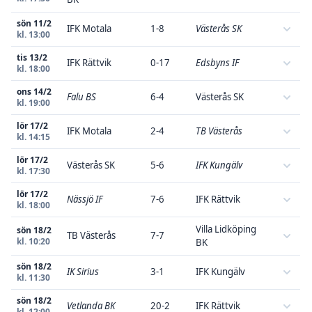
sön 11/2
IFK Motala
1-8
Västerås SK
kl. 13:00
tis 13/2
IFK Rättvik
0-17
Edsbyns IF
kl. 18:00
ons 14/2
Falu BS
6-4
Västerås SK
kl. 19:00
lör 17/2
IFK Motala
2-4
TB Västerås
kl. 14:15
lör 17/2
Västerås SK
5-6
IFK Kungälv
kl. 17:30
lör 17/2
Nässjö IF
7-6
IFK Rättvik
kl. 18:00
Villa Lidköping
sön 18/2
TB Västerås
7-7
kl. 10:20
BK
sön 18/2
IK Sirius
3-1
IFK Kungälv
kl. 11:30
sön 18/2
Vetlanda BK
20-2
IFK Rättvik
kl. 12:00