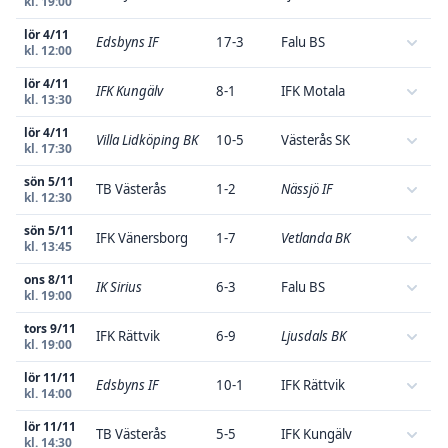
kl. 19:00
lör 4/11
Edsbyns IF
17-3
Falu BS
kl. 12:00
lör 4/11
IFK Kungälv
8-1
IFK Motala
kl. 13:30
lör 4/11
Villa Lidköping BK
10-5
Västerås SK
kl. 17:30
sön 5/11
TB Västerås
1-2
Nässjö IF
kl. 12:30
sön 5/11
IFK Vänersborg
1-7
Vetlanda BK
kl. 13:45
ons 8/11
IK Sirius
6-3
Falu BS
kl. 19:00
tors 9/11
IFK Rättvik
6-9
Ljusdals BK
kl. 19:00
lör 11/11
Edsbyns IF
10-1
IFK Rättvik
kl. 14:00
lör 11/11
TB Västerås
5-5
IFK Kungälv
kl. 14:30