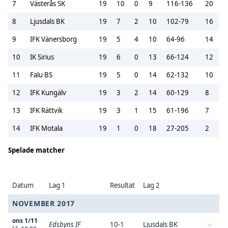
7
Västerås SK
19
10
0
9
116-136
20
8
Ljusdals BK
19
7
2
10
102-79
16
9
IFK Vänersborg
19
5
4
10
64-96
14
10
IK Sirius
19
6
0
13
66-124
12
11
Falu BS
19
5
0
14
62-132
10
12
IFK Kungälv
19
3
2
14
60-129
8
13
IFK Rättvik
19
3
1
15
61-196
7
14
IFK Motala
19
1
0
18
27-205
2
Spelade matcher
Datum
Lag 1
Resultat
Lag 2
NOVEMBER 2017
ons 1/11
Edsbyns IF
10-1
Ljusdals BK