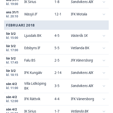
IK Sirius
1-8
Sandvikens AIK
kl. 19:00
ons 31/1
Nässjö IF
12-1
IFK Motala
kl. 20:10
FEBRUARI 2018
lör 3/2
Ljusdals BK
4-5
Västerås SK
kl. 15:00
lör 3/2
Edsbyns IF
5-5
Vetlanda BK
kl. 17:00
lör 3/2
Falu BS
2-5
IFK Vänersborg
kl. 17:45
lör 3/2
IFK Kungälv
2-14
Sandvikens AIK
kl. 18:15
Villa Lidköping
sön 4/2
3-5
Sandvikens AIK
kl. 11:00
BK
sön 4/2
IFK Rättvik
4-4
IFK Vänersborg
kl. 12:00
sön 4/2
IK Sirius
1-7
Vetlanda BK