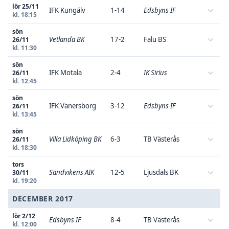
lör 25/11
IFK Kungälv
1-14
Edsbyns IF
kl. 18:15
sön
Vetlanda BK
17-2
Falu BS
26/11
kl. 11:30
sön
IFK Motala
2-4
IK Sirius
26/11
kl. 12:45
sön
IFK Vänersborg
3-12
Edsbyns IF
26/11
kl. 13:45
sön
Villa Lidköping BK
6-3
TB Västerås
26/11
kl. 18:30
tors
Sandvikens AIK
12-5
Ljusdals BK
30/11
kl. 19:20
DECEMBER 2017
lör 2/12
Edsbyns IF
8-4
TB Västerås
kl. 12:00