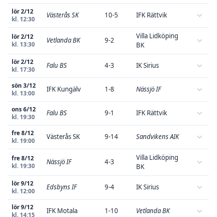
lör 2/12
Västerås SK
10-5
IFK Rättvik
kl. 12:30
Villa Lidköping
lör 2/12
Vetlanda BK
9-2
kl. 13:30
BK
lör 2/12
Falu BS
4-3
IK Sirius
kl. 17:30
sön 3/12
IFK Kungälv
1-8
Nässjö IF
kl. 13:00
ons 6/12
Falu BS
9-1
IFK Rättvik
kl. 19:30
fre 8/12
Västerås SK
9-14
Sandvikens AIK
kl. 19:00
Villa Lidköping
fre 8/12
Nässjö IF
4-3
kl. 19:30
BK
lör 9/12
Edsbyns IF
9-4
IK Sirius
kl. 12:00
lör 9/12
IFK Motala
1-10
Vetlanda BK
kl. 14:15