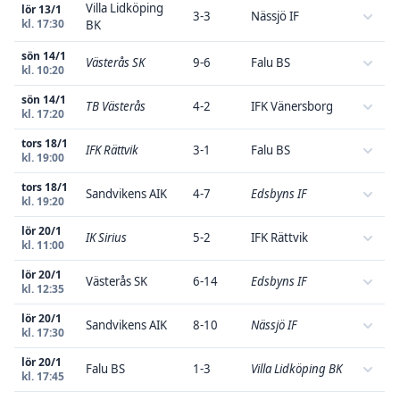
Villa Lidköping
lör 13/1
3-3
Nässjö IF
kl. 17:30
BK
sön 14/1
Västerås SK
9-6
Falu BS
kl. 10:20
sön 14/1
TB Västerås
4-2
IFK Vänersborg
kl. 17:20
tors 18/1
IFK Rättvik
3-1
Falu BS
kl. 19:00
tors 18/1
Sandvikens AIK
4-7
Edsbyns IF
kl. 19:20
lör 20/1
IK Sirius
5-2
IFK Rättvik
kl. 11:00
lör 20/1
Västerås SK
6-14
Edsbyns IF
kl. 12:35
lör 20/1
Sandvikens AIK
8-10
Nässjö IF
kl. 17:30
lör 20/1
Falu BS
1-3
Villa Lidköping BK
kl. 17:45