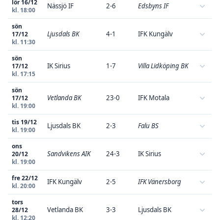
lör 16/12
Nässjö IF
2-6
Edsbyns IF
kl. 18:00
sön
Ljusdals BK
4-1
IFK Kungälv
17/12
kl. 11:30
sön
IK Sirius
1-7
Villa Lidköping BK
17/12
kl. 17:15
sön
Vetlanda BK
23-0
IFK Motala
17/12
kl. 19:00
tis 19/12
Ljusdals BK
2-3
Falu BS
kl. 19:00
ons
Sandvikens AIK
24-3
IK Sirius
20/12
kl. 19:00
fre 22/12
IFK Kungälv
2-5
IFK Vänersborg
kl. 20:00
tors
Vetlanda BK
3-3
Ljusdals BK
28/12
kl. 12:20