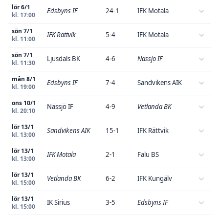
lör 6/1
Edsbyns IF
24-1
IFK Motala
kl. 17:00
sön 7/1
IFK Rättvik
5-4
IFK Motala
kl. 11:00
sön 7/1
Ljusdals BK
4-6
Nässjö IF
kl. 11:30
mån 8/1
Edsbyns IF
7-4
Sandvikens AIK
kl. 19:00
ons 10/1
Nässjö IF
4-9
Vetlanda BK
kl. 20:10
lör 13/1
Sandvikens AIK
15-1
IFK Rättvik
kl. 13:00
lör 13/1
IFK Motala
2-1
Falu BS
kl. 13:00
lör 13/1
Vetlanda BK
6-2
IFK Kungälv
kl. 15:00
lör 13/1
IK Sirius
3-5
Edsbyns IF
kl. 15:00