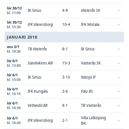
lör 30/12
IK Sirius
4-9
Västerås SK
kl. 11:00
lör 30/12
IFK Vänersborg
10-4
IFK Motala
kl. 15:30
JANUARI 2018
ons 3/1
TB Västerås
8-1
IK Sirius
kl. 19:30
lör 6/1
Sandvikens AIK
19-3
Västerås SK
kl. 13:00
lör 6/1
IK Sirius
3-10
Nässjö IF
kl. 15:00
lör 6/1
IFK Kungälv
3-6
Falu BS
kl. 16:15
lör 6/1
Vetlanda BK
8-1
TB Västerås
kl. 16:30
Villa Lidköping
lör 6/1
IFK Vänersborg
2-1
kl. 16:45
BK