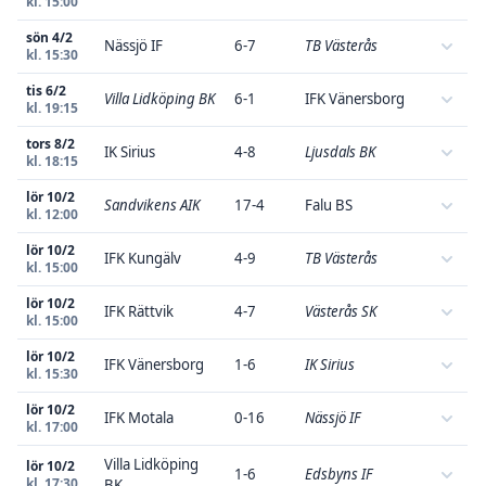
kl. 15:00
sön 4/2
Nässjö IF
6-7
TB Västerås
kl. 15:30
tis 6/2
Villa Lidköping BK
6-1
IFK Vänersborg
kl. 19:15
tors 8/2
IK Sirius
4-8
Ljusdals BK
kl. 18:15
lör 10/2
Sandvikens AIK
17-4
Falu BS
kl. 12:00
lör 10/2
IFK Kungälv
4-9
TB Västerås
kl. 15:00
lör 10/2
IFK Rättvik
4-7
Västerås SK
kl. 15:00
lör 10/2
IFK Vänersborg
1-6
IK Sirius
kl. 15:30
lör 10/2
IFK Motala
0-16
Nässjö IF
kl. 17:00
Villa Lidköping
lör 10/2
1-6
Edsbyns IF
kl. 17:30
BK